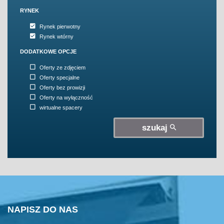
RYNEK
Rynek pierwotny
Rynek wtórny
DODATKOWE OPCJE
Oferty ze zdjęciem
Oferty specjalne
Oferty bez prowizji
Oferty na wyłączność
wirtualne spacery
szukaj
NAPISZ DO NAS