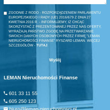
ZGODNIE Z RODO - ROZPORZĄDZENIEM PARLAMENTU
EUROPEJSKIEGO I RADY (UE) 2016/679 Z DNIA 27
KWIETNIA 2016 R. - INFORMUJEMY, IŻ CHCĄC
SKORZYSTAĆ Z PREZENTOWANEJ PRZEZ NAS OFERTY,
WYRAŻAJĄ PAŃSTWO ZGODĘ NA PRZETWARZANIE
SWOICH DANYCH OSOBOWYCH PRZEZ FIRMĘ "LEMAN
NIERUCHOMOŚCI FINANSE" RYSZARD LEMAN. WIĘCEJ
SZCZEGÓŁÓW -
TUTAJ
.
LEMAN Nieruchomości Finanse
601 33 11 55
605 250 123
biuro@leman-nieruchomosci.pl