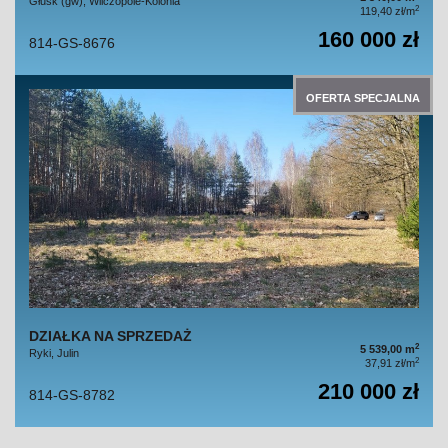
Głusk (gw), Wilczopole-Kolonia
2
119,40 zł/m
160 000 zł
814-GS-8676
OFERTA SPECJALNA
DZIAŁKA NA SPRZEDAŻ
2
5 539,00 m
Ryki, Julin
2
37,91 zł/m
210 000 zł
814-GS-8782