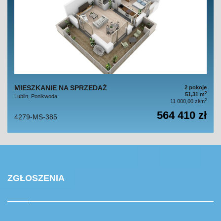
MIESZKANIE NA SPRZEDAŻ
2 pokoje
2
51,31 m
Lublin, Ponikwoda
2
11 000,00 zł/m
564 410 zł
4279-MS-385
ZGŁOSZENIA