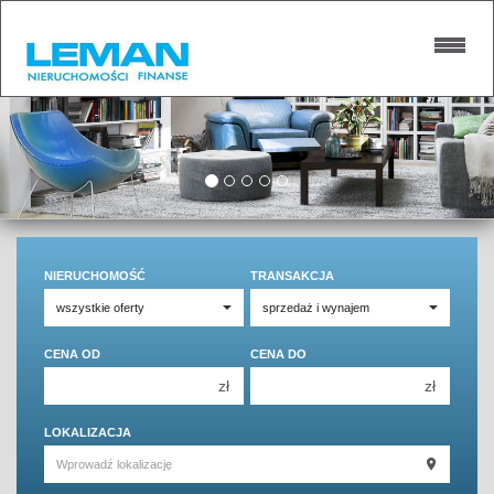
NIERUCHOMOŚĆ
TRANSAKCJA
CENA OD
CENA DO
zł
zł
150 000 zł
150 000 zł
LOKALIZACJA
200 000 zł
200 000 zł
250 000 zł
250 000 zł