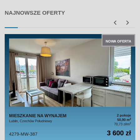
NAJNOWSZE OFERTY
NOWA OFERTA
MIESZKANIE NA WYNAJEM
2 pokoje
2
50,90 m
Lublin, Czechów Południowy
2
70,73 zł/m
3 600 zł
4279-MW-387