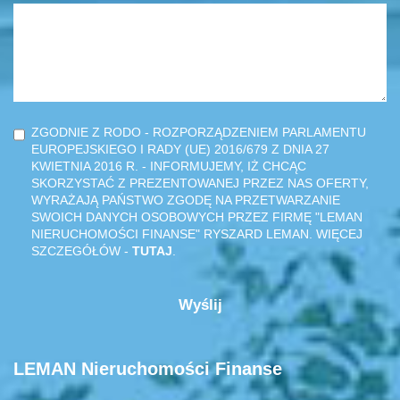
ZGODNIE Z RODO - ROZPORZĄDZENIEM PARLAMENTU
EUROPEJSKIEGO I RADY (UE) 2016/679 Z DNIA 27
KWIETNIA 2016 R. - INFORMUJEMY, IŻ CHCĄC
SKORZYSTAĆ Z PREZENTOWANEJ PRZEZ NAS OFERTY,
WYRAŻAJĄ PAŃSTWO ZGODĘ NA PRZETWARZANIE
SWOICH DANYCH OSOBOWYCH PRZEZ FIRMĘ "LEMAN
NIERUCHOMOŚCI FINANSE" RYSZARD LEMAN. WIĘCEJ
SZCZEGÓŁÓW -
TUTAJ
.
LEMAN Nieruchomości Finanse