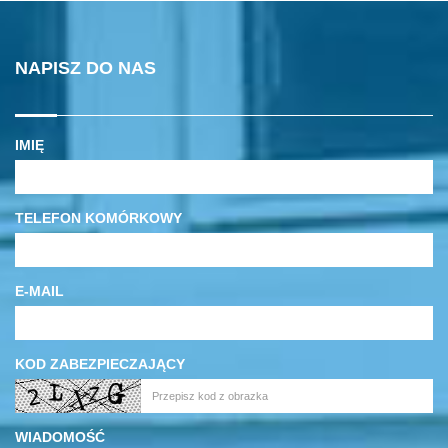
NAPISZ DO NAS
IMIĘ
TELEFON KOMÓRKOWY
E-MAIL
KOD ZABEZPIECZAJĄCY
WIADOMOŚĆ