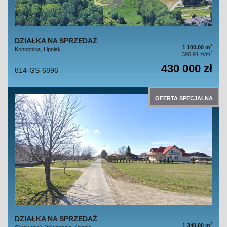
DZIAŁKA NA SPRZEDAŻ
2
1 100,00 m
Konopnica, Lipniak
2
390,91 zł/m
430 000 zł
814-GS-6896
OFERTA SPECJALNA
DZIAŁKA NA SPRZEDAŻ
2
1 340,00 m