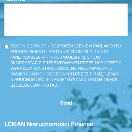
ZGODNIE Z RODO - ROZPORZĄDZENIEM PARLAMENTU
EUROPEJSKIEGO I RADY (UE) 2016/679 Z DNIA 27
KWIETNIA 2016 R. - INFORMUJEMY, IŻ CHCĄC
SKORZYSTAĆ Z PREZENTOWANEJ PRZEZ NAS OFERTY,
WYRAŻAJĄ PAŃSTWO ZGODĘ NA PRZETWARZANIE
SWOICH DANYCH OSOBOWYCH PRZEZ FIRMĘ "LEMAN
NIERUCHOMOŚCI FINANSE" RYSZARD LEMAN. WIĘCEJ
SZCZEGÓŁÓW -
TUTAJ
.
LEMAN Nieruchomości Finanse