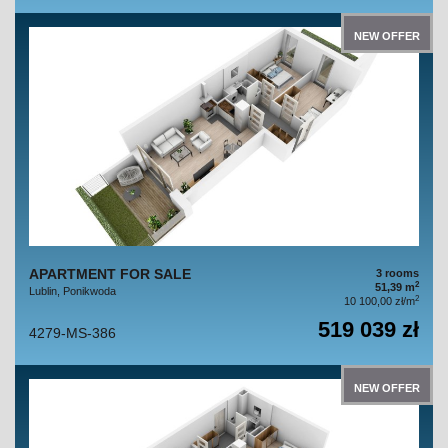
NEW OFFER
APARTMENT FOR SALE
3 rooms
2
51,39 m
Lublin, Ponikwoda
2
10 100,00 zł/m
519 039 zł
4279-MS-386
NEW OFFER