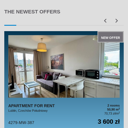
THE NEWEST OFFERS
NEW OFFER
APARTMENT FOR RENT
2 rooms
2
50,90 m
Lublin, Czechów Południowy
2
70,73 zł/m
3 600 zł
4279-MW-387