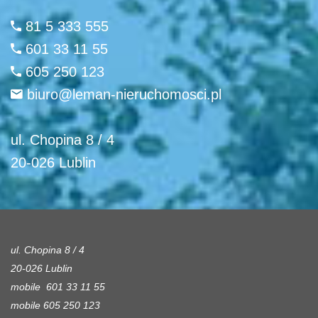
81 5 333 555
601 33 11 55
605 250 123
biuro@leman-nieruchomosci.pl
ul. Chopina 8 / 4
20-026 Lublin
ul. Chopina 8 / 4
20-026 Lublin
mobile 601 33 11 55
mobile 605 250 123