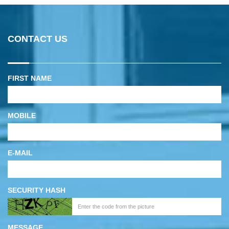
CONTACT US
FIRST NAME
MOBILE
E-MAIL
SECURITY HASH
MESSAGE