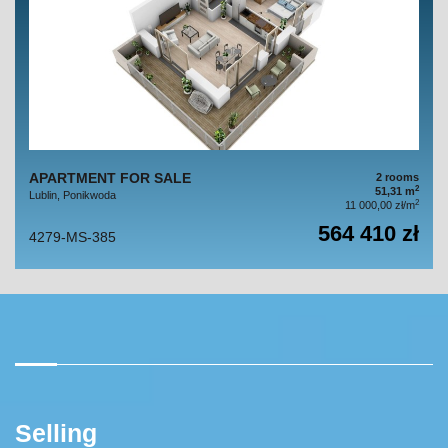
APARTMENT FOR SALE
2 rooms
2
51,31 m
Lublin, Ponikwoda
2
11 000,00 zł/m
564 410 zł
4279-MS-385
Selling