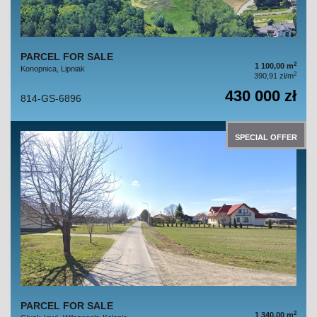
PARCEL FOR SALE
2
1 100,00 m
Konopnica, Lipniak
2
390,91 zł/m
430 000 zł
814-GS-6896
SPECIAL OFFER
PARCEL FOR SALE
2
1 340,00 m