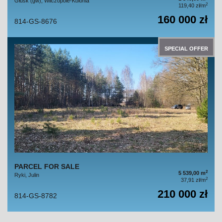
Głusk (gw), Wilczopole-Kolonia
2
119,40 zł/m
160 000 zł
814-GS-8676
SPECIAL OFFER
PARCEL FOR SALE
2
5 539,00 m
Ryki, Julin
2
37,91 zł/m
210 000 zł
814-GS-8782