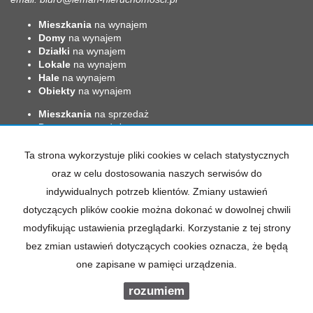
Mieszkania
na wynajem
Domy
na wynajem
Działki
na wynajem
Lokale
na wynajem
Hale
na wynajem
Obiekty
na wynajem
Mieszkania
na sprzedaż
Domy
na sprzedaż
Działki
na sprzedaż
Lokale
na sprzedaż
Ta strona wykorzystuje pliki cookies w celach statystycznych
Hale
na sprzedaż
oraz w celu dostosowania naszych serwisów do
Obiekty
na sprzedaż
indywidualnych potrzeb klientów. Zmiany ustawień
dotyczących plików cookie można dokonać w dowolnej chwili
modyfikując ustawienia przeglądarki. Korzystanie z tej strony
Leman
2026
Program dla biur nieruchomości
Galactica Virgo
bez zmian ustawień dotyczących cookies oznacza, że będą
one zapisane w pamięci urządzenia.
rozumiem