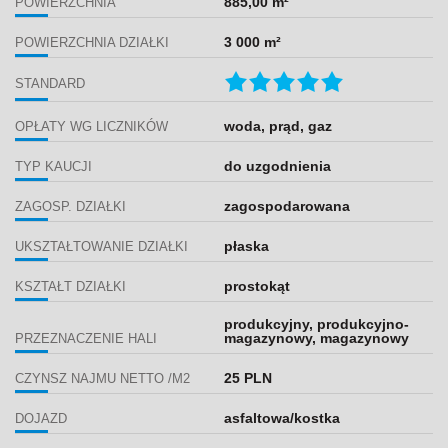
885,00 m²
POWIERZCHNIA
3 000 m²
POWIERZCHNIA DZIAŁKI
STANDARD
woda, prąd, gaz
OPŁATY WG LICZNIKÓW
do uzgodnienia
TYP KAUCJI
zagospodarowana
ZAGOSP. DZIAŁKI
płaska
UKSZTAŁTOWANIE DZIAŁKI
prostokąt
KSZTAŁT DZIAŁKI
produkcyjny, produkcyjno-
magazynowy, magazynowy
PRZEZNACZENIE HALI
25 PLN
CZYNSZ NAJMU NETTO /M2
asfaltowa/kostka
DOJAZD