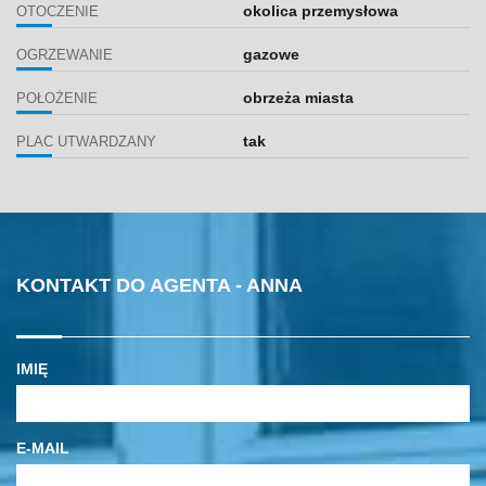
okolica przemysłowa
OTOCZENIE
gazowe
OGRZEWANIE
obrzeża miasta
POŁOŻENIE
tak
PLAC UTWARDZANY
KONTAKT DO AGENTA - ANNA
IMIĘ
E-MAIL