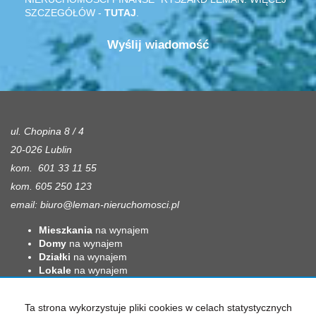
SZCZEGÓŁÓW -
TUTAJ
.
ul. Chopina 8 / 4
20-026 Lublin
kom. 601 33 11 55
kom. 605 250 123
email:
biuro@leman-nieruchomosci.pl
Mieszkania
na wynajem
Domy
na wynajem
Działki
na wynajem
Lokale
na wynajem
Hale
na wynajem
Obiekty
na wynajem
Ta strona wykorzystuje pliki cookies w celach statystycznych