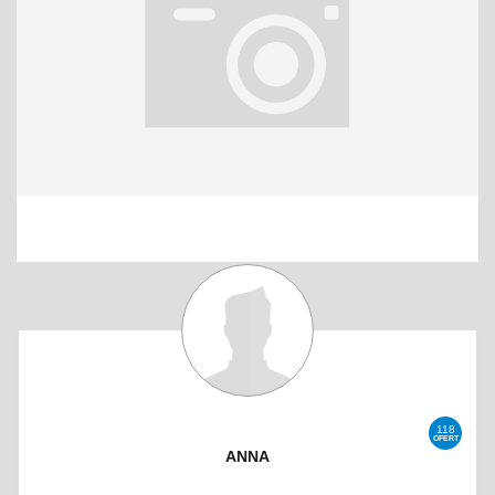
118
OFERT
ANNA