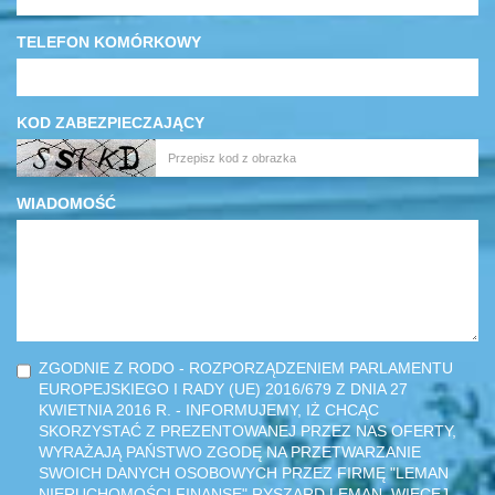
TELEFON KOMÓRKOWY
KOD ZABEZPIECZAJĄCY
WIADOMOŚĆ
ZGODNIE Z RODO - ROZPORZĄDZENIEM PARLAMENTU
EUROPEJSKIEGO I RADY (UE) 2016/679 Z DNIA 27
KWIETNIA 2016 R. - INFORMUJEMY, IŻ CHCĄC
SKORZYSTAĆ Z PREZENTOWANEJ PRZEZ NAS OFERTY,
WYRAŻAJĄ PAŃSTWO ZGODĘ NA PRZETWARZANIE
SWOICH DANYCH OSOBOWYCH PRZEZ FIRMĘ "LEMAN
NIERUCHOMOŚCI FINANSE" RYSZARD LEMAN. WIĘCEJ