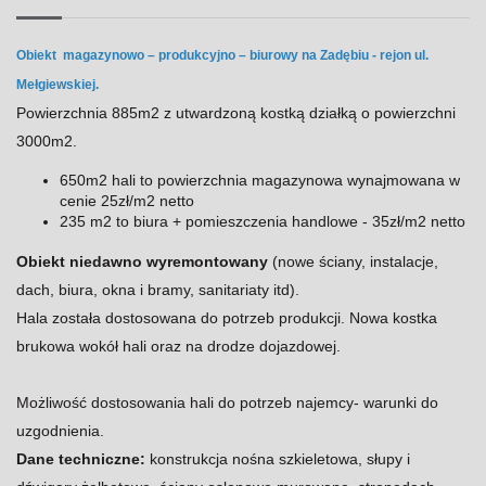
Obiekt magazynowo – produkcyjno – biurowy na Zadębiu - rejon ul.
Mełgiewskiej.
Powierzchnia 885m2 z utwardzoną kostką działką o powierzchni
3000m2.
650m2 hali to powierzchnia magazynowa wynajmowana w
cenie 25zł/m2 netto
235 m2 to biura + pomieszczenia handlowe - 35zł/m2 netto
Obiekt niedawno wyremontowany
(nowe ściany, instalacje,
dach, biura, okna i bramy, sanitariaty itd).
Hala została dostosowana do potrzeb produkcji. Nowa kostka
brukowa wokół hali oraz na drodze dojazdowej.
Możliwość dostosowania hali do potrzeb najemcy- warunki do
uzgodnienia.
Dane techniczne:
konstrukcja nośna szkieletowa, słupy i