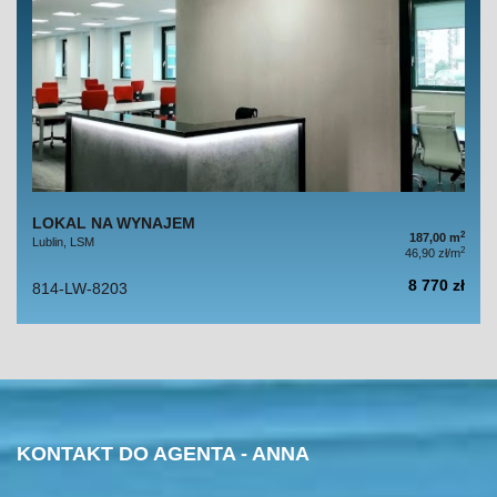
LOKAL NA WYNAJEM
2
187,00 m
Lublin, LSM
2
46,90 zł/m
8 770 zł
814-LW-8203
KONTAKT DO AGENTA - ANNA