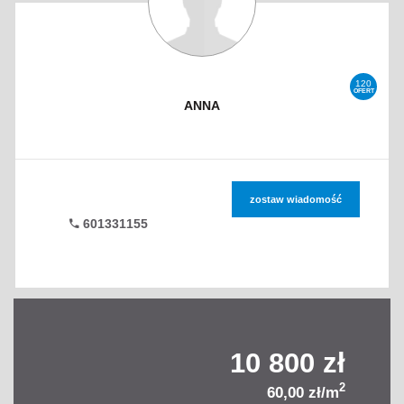
120
OFERT
ANNA
zostaw wiadomość
601331155
10 800 zł
2
60,00 zł/m