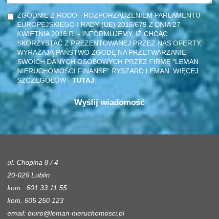
ZGODNIE Z RODO - ROZPORZĄDZENIEM PARLAMENTU
EUROPEJSKIEGO I RADY (UE) 2016/679 Z DNIA 27
KWIETNIA 2016 R. - INFORMUJEMY, IŻ CHCĄC
SKORZYSTAĆ Z PREZENTOWANEJ PRZEZ NAS OFERTY,
WYRAŻAJĄ PAŃSTWO ZGODĘ NA PRZETWARZANIE
SWOICH DANYCH OSOBOWYCH PRZEZ FIRMĘ "LEMAN
NIERUCHOMOŚCI FINANSE" RYSZARD LEMAN. WIĘCEJ
SZCZEGÓŁÓW -
TUTAJ
.
ul. Chopina 8 / 4
20-026 Lublin
kom. 601 33 11 55
kom. 605 250 123
email:
biuro@leman-nieruchomosci.pl