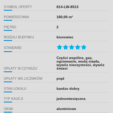
814-LW-8513
SYMBOL OFERTY
180,00 m²
POWIERZCHNIA
2
PIĘTRO
biurowiec
RODZAJ BUDYNKU
STANDARD
Części wspólne, gaz,
ogrzewanie, woda ciepła,
wywóz nieczystości, wywóz
śmieci
OPŁATY W CZYNSZU
prąd
OPŁATY WG LICZNIKÓW
bardzo dobry
STAN LOKALU
jednomiesięczna
TYP KAUCJI
aluminiowe
OKNA