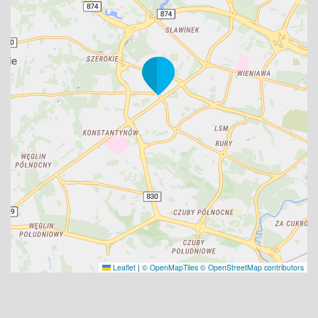
Leaflet
|
© OpenMapTiles
© OpenStreetMap contributors