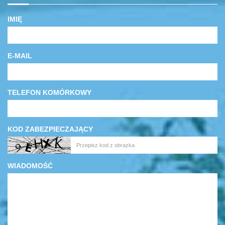
IMIĘ
E-MAIL
TELEFON KOMÓRKOWY
KOD ZABEZPIECZAJĄCY
WIADOMOŚĆ