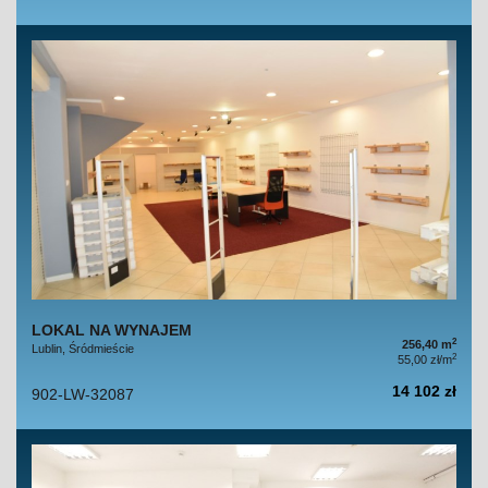
LOKAL NA WYNAJEM
2
256,40 m
Lublin, Śródmieście
2
55,00 zł/m
14 102 zł
902-LW-32087