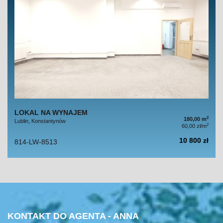
LOKAL NA WYNAJEM
2
180,00 m
Lublin, Konstantynów
2
60,00 zł/m
10 800 zł
814-LW-8513
KONTAKT DO AGENTA - ANNA