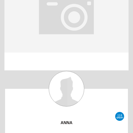
118
OFERT
ANNA