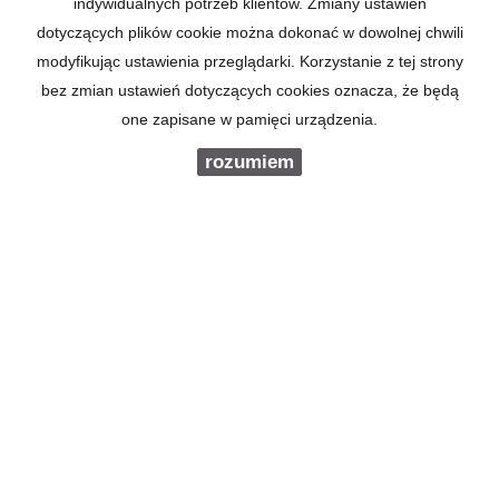
indywidualnych potrzeb klientów. Zmiany ustawień
dotyczących plików cookie można dokonać w dowolnej chwili
modyfikując ustawienia przeglądarki. Korzystanie z tej strony
ZGODNIE Z RODO - ROZPORZĄDZENIEM PARLAMENTU
EUROPEJSKIEGO I RADY (UE) 2016/679 Z DNIA 27
bez zmian ustawień dotyczących cookies oznacza, że będą
KWIETNIA 2016 R. - INFORMUJEMY, IŻ CHCĄC
one zapisane w pamięci urządzenia.
SKORZYSTAĆ Z PREZENTOWANEJ PRZEZ NAS OFERTY,
WYRAŻAJĄ PAŃSTWO ZGODĘ NA PRZETWARZANIE
rozumiem
SWOICH DANYCH OSOBOWYCH PRZEZ FIRMĘ "LEMAN
NIERUCHOMOŚCI FINANSE" RYSZARD LEMAN. WIĘCEJ
SZCZEGÓŁÓW -
TUTAJ
.
ul. Chopina 8 / 4
20-026 Lublin
kom. 601 33 11 55
kom. 605 250 123