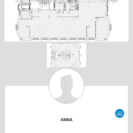
118
OFERT
ANNA