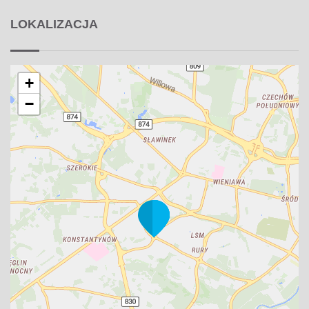
LOKALIZACJA
+
−