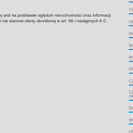
T
ny jest na podstawie oględzin nieruchomości oraz informacji
 nie stanowi oferty określonej w art. 66 i następnych K.C.
O
I
R
R
P
C
C
/
D
W
U