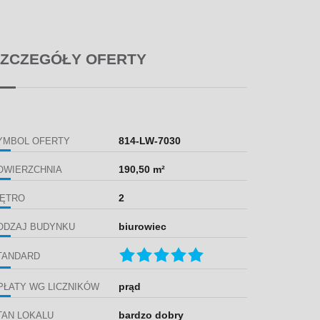
ZCZEGÓŁY OFERTY
814-LW-7030
YMBOL OFERTY
190,50 m²
OWIERZCHNIA
2
IĘTRO
biurowiec
ODZAJ BUDYNKU
TANDARD
prąd
PŁATY WG LICZNIKÓW
bardzo dobry
TAN LOKALU