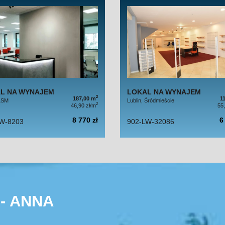
L NA WYNAJEM
LOKAL NA WYNAJEM
2
187,00 m
1
 LSM
Lublin, Śródmieście
2
46,90 zł/m
55
8 770 zł
6
W-8203
902-LW-32086
- ANNA