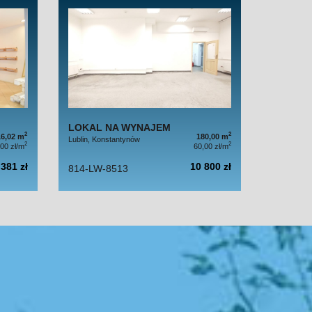
LOKAL NA WYNAJEM
2
2
16,02 m
180,00 m
Lublin, Konstantynów
2
2
,00 zł/m
60,00 zł/m
 381 zł
10 800 zł
814-LW-8513