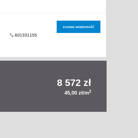
zostaw wiadomość
601331155
8 572 zł
2
45,00 zł/m