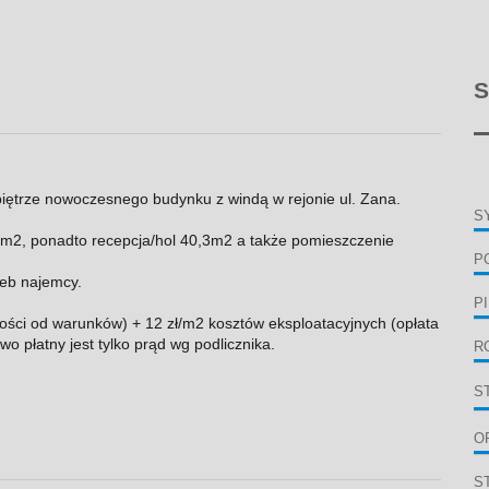
S
piętrze nowoczesnego budynku z windą w rejonie ul. Zana.
S
,6m2, ponadto recepcja/hol 40,3m2 a także pomieszczenie
P
eb najemcy.
P
ości od warunków) + 12 zł/m2 kosztów eksploatacyjnych (opłata
o płatny jest tylko prąd wg podlicznika.
R
S
O
S