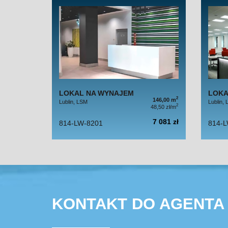
LOKAL NA WYNAJEM
LOKA
2
146,00 m
Lublin, LSM
Lublin,
2
48,50 zł/m
7 081 zł
814-LW-8201
814-L
KONTAKT DO AGENTA 