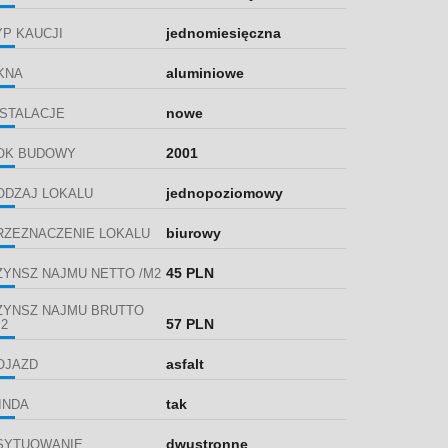
jednomiesięczna
YP KAUCJI
aluminiowe
KNA
nowe
NSTALACJE
2001
OK BUDOWY
jednopoziomowy
ODZAJ LOKALU
biurowy
RZEZNACZENIE LOKALU
45 PLN
ZYNSZ NAJMU NETTO /M2
ZYNSZ NAJMU BRUTTO
57 PLN
M2
asfalt
OJAZD
tak
INDA
dwustronne
SYTUOWANIE