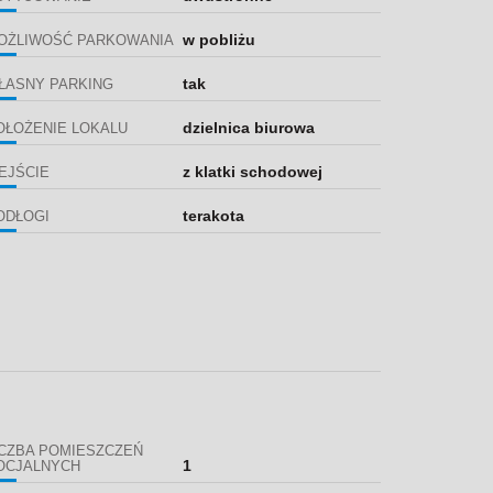
w pobliżu
OŻLIWOŚĆ PARKOWANIA
tak
ŁASNY PARKING
dzielnica biurowa
OŁOŻENIE LOKALU
z klatki schodowej
EJŚCIE
terakota
ODŁOGI
ICZBA POMIESZCZEŃ
1
OCJALNYCH