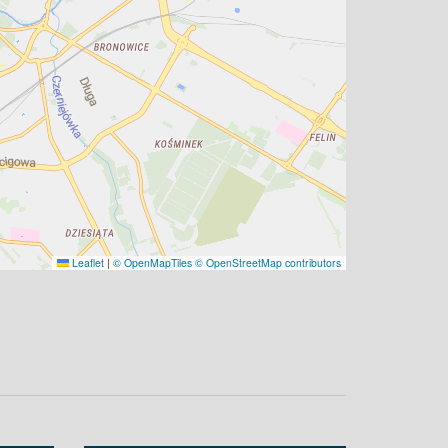
Leaflet
|
© OpenMapTiles
© OpenStreetMap contributors