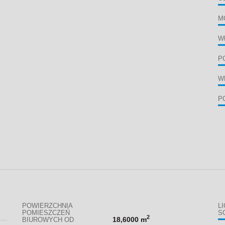
M
W
P
W
P
POWIERZCHNIA
L
POMIESZCZEŃ
S
2
18,6000 m
BIUROWYCH OD