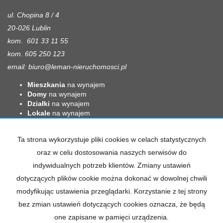
ul. Chopina 8 / 4
20-026 Lublin
kom. 601 33 11 55
kom. 605 250 123
email:
biuro@leman-nieruchomosci.pl
Mieszkania
na wynajem
Domy
na wynajem
Działki
na wynajem
Lokale
na wynajem
Hale
na wynajem
Obiekty
na wynajem
Ta strona wykorzystuje pliki cookies w celach statystycznych
Mieszkania
na sprzedaż
oraz w celu dostosowania naszych serwisów do
Domy
na sprzedaż
indywidualnych potrzeb klientów. Zmiany ustawień
Działki
na sprzedaż
Lokale
na sprzedaż
dotyczących plików cookie można dokonać w dowolnej chwili
Hale
na sprzedaż
modyfikując ustawienia przeglądarki. Korzystanie z tej strony
Obiekty
na sprzedaż
bez zmian ustawień dotyczących cookies oznacza, że będą
one zapisane w pamięci urządzenia.