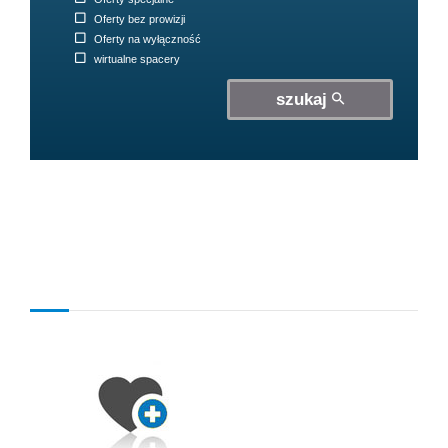
Oferty bez prowizji
Oferty na wyłączność
wirtualne spacery
szukaj