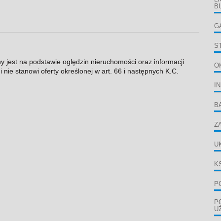
B
G
S
ny jest na podstawie oględzin nieruchomości oraz informacji
O
 nie stanowi oferty określonej w art. 66 i następnych K.C.
I
B
Z
U
K
P
P
U