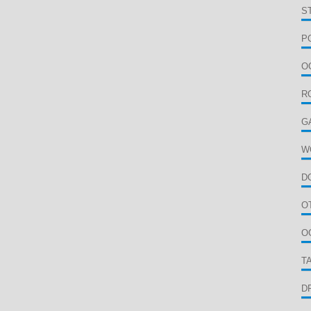
S
P
O
R
G
W
D
O
O
T
D