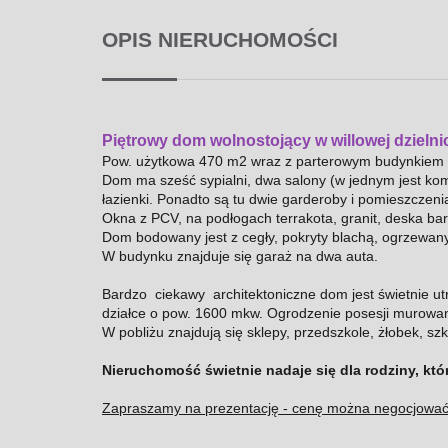
OPIS NIERUCHOMOŚCI
Piętrowy dom wolnostojący w willowej dzieln
Pow. użytkowa 470 m2 wraz z parterowym budynkiem 
Dom ma sześć sypialni, dwa salony (w jednym jest komi
łazienki. Ponadto są tu dwie garderoby i pomieszcze
Okna z PCV, na podłogach terrakota, granit, deska bar
Dom bodowany jest z cegły, pokryty blachą, ogrzewan
W budynku znajduje się garaż na dwa auta.
Bardzo ciekawy architektoniczne dom jest świetnie ut
działce o pow. 1600 mkw. Ogrodzenie posesji murow
W pobliżu znajdują się sklepy, przedszkole, żłobek, szk
Nieruchomość świetnie nadaje się dla rodziny, któ
Zapraszamy na prezentację - cenę można negocjować