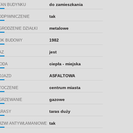
do zamieszkania
TAN BUDYNKU
tak
ODPIWNICZENIE
metalowe
GRODZENIE DZIAŁKI
1982
OK BUDOWY
jest
AZ
ciepła - miejska
ODA
ASFALTOWA
OJAZD
centrum miasta
TOCZENIE
gazowe
GRZEWANIE
taras duży
ARASY
tak
RZWI ANTYWŁAMANIOWE