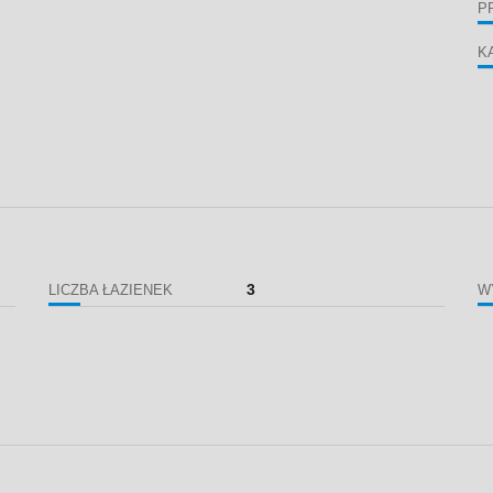
P
K
3
LICZBA ŁAZIENEK
W