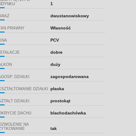
1
UDYNKU
dwustanowiskowy
ARAŻ
Własność
TAN PRAWNY
PCV
KNA
dobre
NSTALACJE
duży
ALKON
zagospodarowana
AGOSP. DZIAŁKI
płaska
KSZTAŁTOWANIE DZIAŁKI
prostokąt
SZTAŁT DZIAŁKI
blachodachówka
OKRYCIE DACHU
OZWOLENIE NA
tak
ŻYTKOWANIE