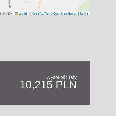
Leaflet
|
© OpenMapTiles
© OpenStreetMap contributors
Wysokość raty
10,215 PLN