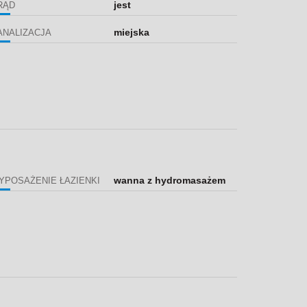
jest
RĄD
miejska
ANALIZACJA
wanna z hydromasażem
YPOSAŻENIE ŁAZIENKI