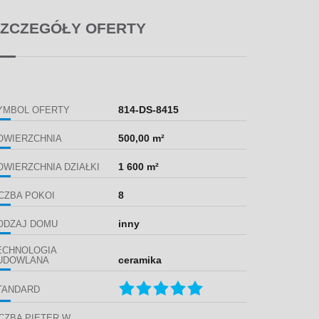
ZCZEGÓŁY OFERTY
814-DS-8415
YMBOL OFERTY
500,00 m²
OWIERZCHNIA
1 600 m²
OWIERZCHNIA DZIAŁKI
8
ICZBA POKOI
inny
ODZAJ DOMU
ECHNOLOGIA
ceramika
UDOWLANA
TANDARD
ICZBA PIĘTER W