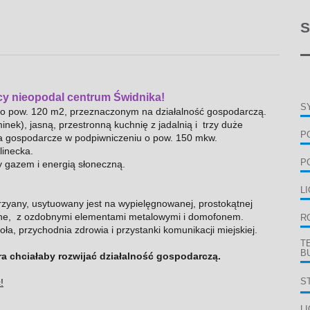
S
icy nieopodal centrum Świdnika!
S
o pow. 120 m2, przeznaczonym na działalność gospodarczą.
nek), jasną, przestronną kuchnię z jadalnią i trzy duże
P
nia gospodarcze w podpiwniczeniu o pow. 150 mkw.
linecka.
P
y gazem i energią słoneczną.
L
rzyany, usytuowany jest na wypielęgnowanej, prostokątnej
ane, z ozdobnymi elementami metalowymi i domofonem.
R
oła, przychodnia zdrowia i przystanki komunikacji miejskiej.
T
B
ra chciałaby rozwijać działalność gospodarczą.
!
S
L