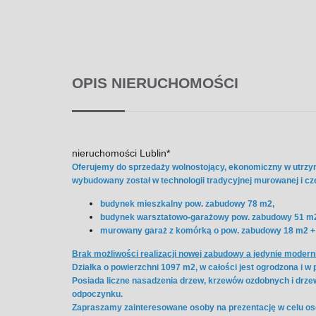
OPIS NIERUCHOMOŚCI
nieruchomości Lublin*
Oferujemy do sprzedaży wolnostojący, ekonomiczny w utrzy
wybudowany został w technologii tradycyjnej murowanej i c
budynek mieszkalny pow. zabudowy 78 m2,
budynek warsztatowo-garażowy pow. zabudowy 51 m
murowany garaż z komórką o pow. zabudowy 18 m2 +
Brak możliwości realizacji nowej zabudowy a jedynie moderni
Działka o powierzchni 1097 m2, w całości jest ogrodzona i w
Posiada liczne nasadzenia drzew, krzewów ozdobnych i drzew
odpoczynku.
Zapraszamy zainteresowane osoby na prezentację w celu osob