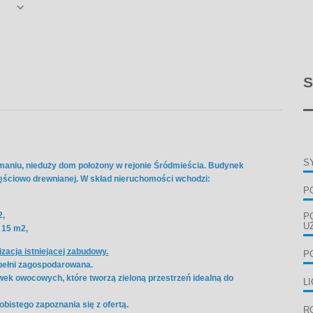
S
S
maniu, nieduży dom położony w rejonie Śródmieścia. Budynek
zęściowo drewnianej. W skład nieruchomości wchodzi:
P
2,
P
U
 15 m2,
zacja istniejącej zabudowy.
P
 pełni zagospodarowana.
ek owocowych, które tworzą zieloną przestrzeń idealną do
L
istego zapoznania się z ofertą.
R