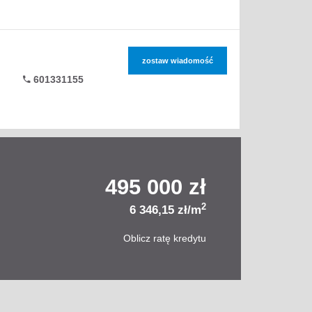
zostaw wiadomość
601331155
495 000 zł
2
6 346,15 zł/m
Oblicz ratę kredytu