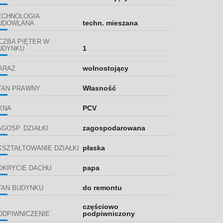
ECHNOLOGIA
techn. mieszana
UDOWLANA
ICZBA PIĘTER W
1
UDYNKU
wolnostojący
ARAŻ
Własność
TAN PRAWNY
PCV
KNA
zagospodarowana
AGOSP. DZIAŁKI
płaska
KSZTAŁTOWANIE DZIAŁKI
papa
OKRYCIE DACHU
do remontu
TAN BUDYNKU
częściowo
podpiwniczony
ODPIWNICZENIE