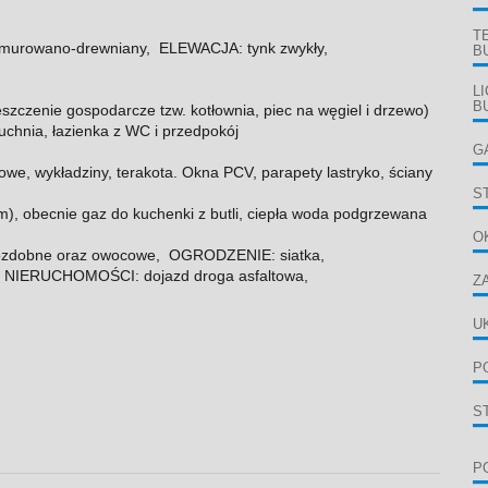
T
urowano-drewniany, ELEWACJA: tynk zwykły,
B
L
B
szczenie gospodarcze tzw. kotłownia, piec na węgiel i drzewo)
chnia, łazienka z WC i przedpokój
G
, wykładziny, terakota. Okna PCV, parapety lastryko, ściany
S
), obecnie gaz do kuchenki z butli, ciepła woda podgrzewana
O
zdobne oraz owocowe, OGRODZENIE: siatka,
IERUCHOMOŚCI: dojazd droga asfaltowa,
Z
U
P
S
P