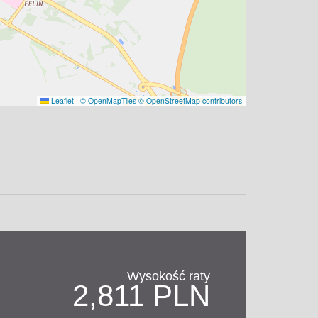
Leaflet
|
© OpenMapTiles
© OpenStreetMap contributors
Wysokość raty
2,811 PLN