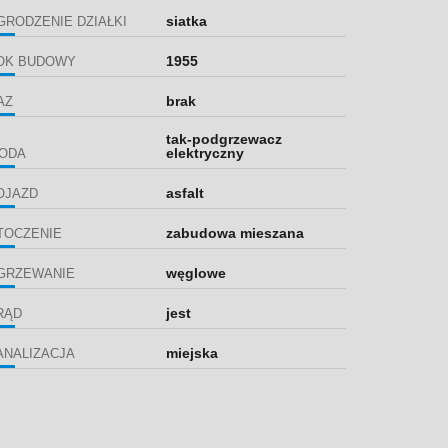
siatka
GRODZENIE DZIAŁKI
1955
OK BUDOWY
brak
AZ
tak-podgrzewacz
elektryczny
ODA
asfalt
OJAZD
zabudowa mieszana
TOCZENIE
węglowe
GRZEWANIE
jest
RĄD
miejska
ANALIZACJA