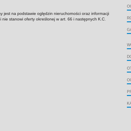
O
ny jest na podstawie oględzin nieruchomości oraz informacji
R
 nie stanowi oferty określonej w art. 66 i następnych K.C.
G
W
D
O
O
P
K