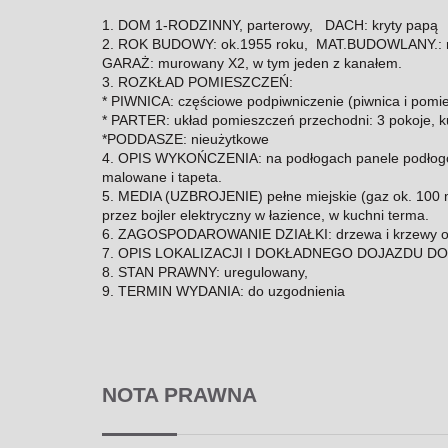
1. DOM 1-RODZINNY, parterowy, DACH: kryty papą
2. ROK BUDOWY: ok.1955 roku, MAT.BUDOWLANY.: m
GARAŻ: murowany X2, w tym jeden z kanałem.
3. ROZKŁAD POMIESZCZEŃ:
* PIWNICA: częściowe podpiwniczenie (piwnica i pomie
* PARTER: układ pomieszczeń przechodni: 3 pokoje, ku
*PODDASZE: nieużytkowe
4. OPIS WYKOŃCZENIA: na podłogach panele podłogowe
malowane i tapeta.
5. MEDIA (UZBROJENIE) pełne miejskie (gaz ok. 100 m
przez bojler elektryczny w łazience, w kuchni terma.
6. ZAGOSPODAROWANIE DZIAŁKI: drzewa i krzewy o
7. OPIS LOKALIZACJI I DOKŁADNEGO DOJAZDU DO N
8. STAN PRAWNY: uregulowany,
9. TERMIN WYDANIA: do uzgodnienia
NOTA PRAWNA