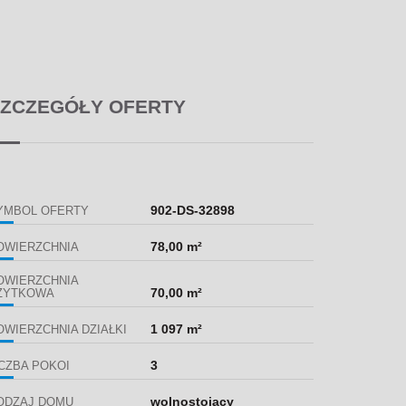
ZCZEGÓŁY OFERTY
902-DS-32898
YMBOL OFERTY
78,00 m²
OWIERZCHNIA
OWIERZCHNIA
70,00 m²
ŻYTKOWA
1 097 m²
OWIERZCHNIA DZIAŁKI
3
ICZBA POKOI
wolnostojący
ODZAJ DOMU