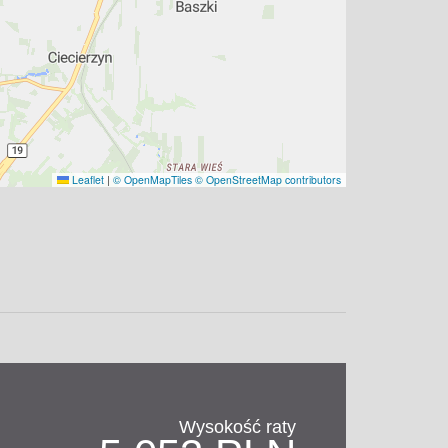
Leaflet
|
© OpenMapTiles
© OpenStreetMap contributors
Wysokość raty