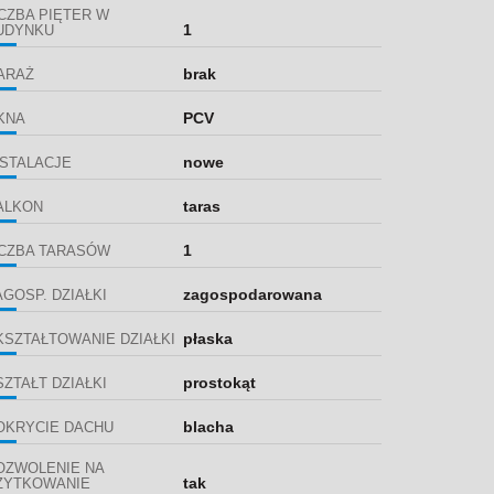
ICZBA PIĘTER W
1
UDYNKU
brak
ARAŻ
PCV
KNA
nowe
NSTALACJE
taras
ALKON
1
ICZBA TARASÓW
zagospodarowana
AGOSP. DZIAŁKI
płaska
KSZTAŁTOWANIE DZIAŁKI
prostokąt
SZTAŁT DZIAŁKI
blacha
OKRYCIE DACHU
OZWOLENIE NA
tak
ŻYTKOWANIE