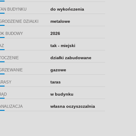
do wykończenia
TAN BUDYNKU
metalowe
GRODZENIE DZIAŁKI
2026
OK BUDOWY
tak - miejski
AZ
działki zabudowane
TOCZENIE
gazowe
GRZEWANIE
taras
ARASY
w budynku
RĄD
własna oczyszczalnia
ANALIZACJA