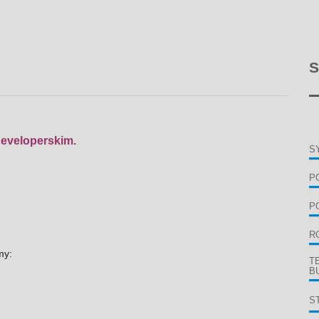
S
developerskim.
S
P
P
R
my:
T
B
S