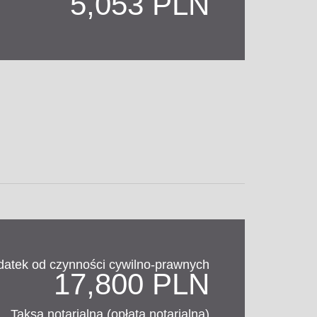
5,053 PLN
datek od czynności cywilno-prawnych
17,800 PLN
Taksa notarialna (opłata notarialna)