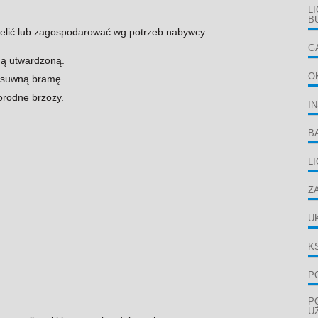
L
B
elić lub zagospodarować wg potrzeb nabywcy.
G
ogą utwardzoną.
O
zesuwną bramę.
 dorodne brzozy.
I
B
L
Z
U
K
P
P
U