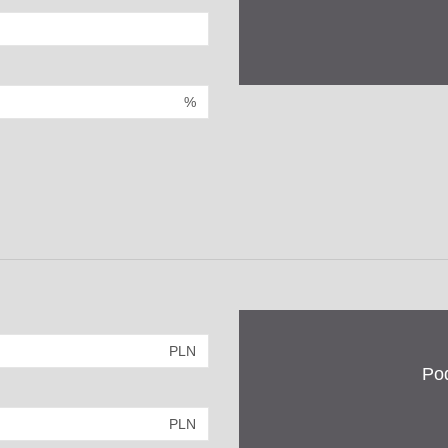
%
PLN
Po
PLN