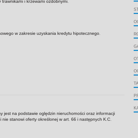
 trawnikami i krzewami ozdobnymi.
S
O
owego w zakresie uzyskania kredytu hipotecznego.
R
G
O
O
T
P
K
ny jest na podstawie oględzin nieruchomości oraz informacji
 nie stanowi oferty określonej w art. 66 i następnych K.C.