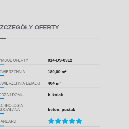
ZCZEGÓŁY OFERTY
814-DS-8912
YMBOL OFERTY
180,00 m²
OWIERZCHNIA
404 m²
OWIERZCHNIA DZIAŁKI
bliźniak
ODZAJ DOMU
ECHNOLOGIA
beton, pustak
UDOWLANA
TANDARD