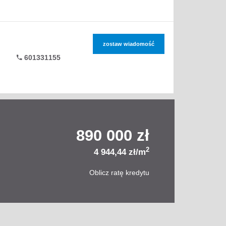
zostaw wiadomość
601331155
890 000 zł
2
4 944,44 zł/m
Oblicz ratę kredytu