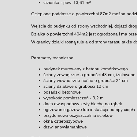
łazienka - pow. 13,61 m²
Ocieplone poddasze o powierzchni 87m2 można podzi
Wejście do budynku od strony wschodniej, dojazd dr
Działka o powierzchni 404m2 jest ogrodzona i ma pr
W granicy działki rosną tuje a od strony tarasu także
Parametry techniczne:
budynek murowany z betonu komórkowego
ściany zewnętrzne o grubości 43 cm, izolowane
ściany wewnętrzne nośne o grubości 24 cm
ściany działowe o grubości 12 cm
posadzki betonowe
wysokośc pomieszczeń - 3,2 m
dach dwuspadowy kryty blachą na rąbek
ogrzewanie gazowe lub instalacja pompy ciepła
przydomowa oczyszczalnia ścieków
okna czteroszybowe
drzwi antywłamaniowe