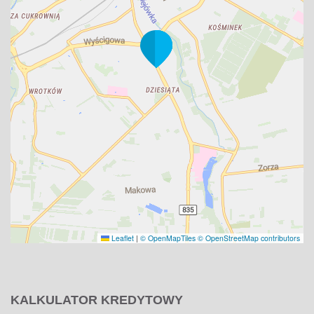
Leaflet
|
© OpenMapTiles
© OpenStreetMap contributors
KALKULATOR KREDYTOWY