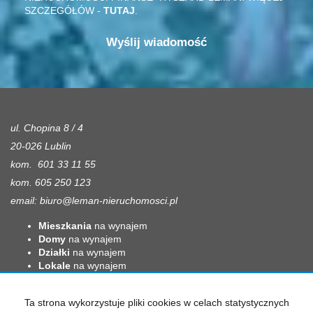
SZCZEGÓŁÓW -
TUTAJ
.
ul. Chopina 8 / 4
20-026 Lublin
kom. 601 33 11 55
kom. 605 250 123
email:
biuro@leman-nieruchomosci.pl
Mieszkania
na wynajem
Domy
na wynajem
Działki
na wynajem
Lokale
na wynajem
Hale
na wynajem
Obiekty
na wynajem
Ta strona wykorzystuje pliki cookies w celach statystycznych