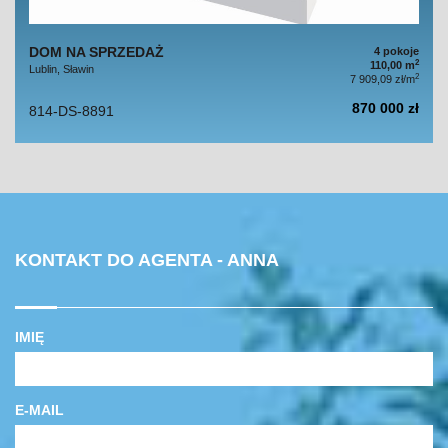
DOM NA SPRZEDAŻ
4 pokoje
2
110,00 m
Lublin, Sławin
2
7 909,09 zł/m
870 000 zł
814-DS-8891
KONTAKT DO AGENTA - ANNA
IMIĘ
E-MAIL