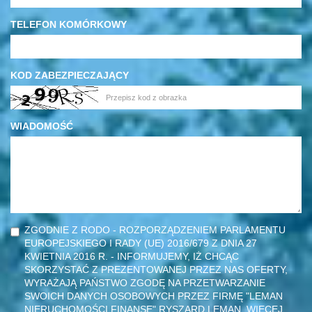
TELEFON KOMÓRKOWY
KOD ZABEZPIECZAJĄCY
WIADOMOŚĆ
ZGODNIE Z RODO - ROZPORZĄDZENIEM PARLAMENTU
EUROPEJSKIEGO I RADY (UE) 2016/679 Z DNIA 27
KWIETNIA 2016 R. - INFORMUJEMY, IŻ CHCĄC
SKORZYSTAĆ Z PREZENTOWANEJ PRZEZ NAS OFERTY,
WYRAŻAJĄ PAŃSTWO ZGODĘ NA PRZETWARZANIE
SWOICH DANYCH OSOBOWYCH PRZEZ FIRMĘ "LEMAN
NIERUCHOMOŚCI FINANSE" RYSZARD LEMAN. WIĘCEJ