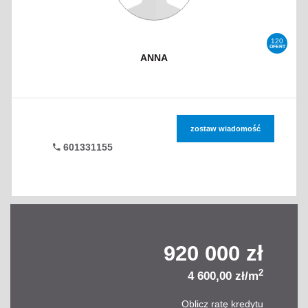
120
OFERT
ANNA
zostaw wiadomość
601331155
920 000 zł
2
4 600,00 zł/m
Oblicz ratę kredytu