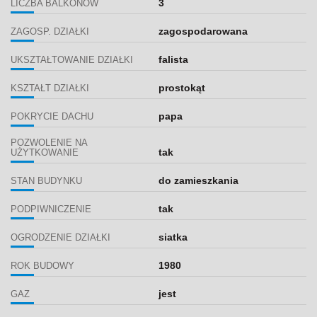
3
LICZBA BALKONÓW
zagospodarowana
ZAGOSP. DZIAŁKI
falista
UKSZTAŁTOWANIE DZIAŁKI
prostokąt
KSZTAŁT DZIAŁKI
papa
POKRYCIE DACHU
POZWOLENIE NA
tak
UŻYTKOWANIE
do zamieszkania
STAN BUDYNKU
tak
PODPIWNICZENIE
siatka
OGRODZENIE DZIAŁKI
1980
ROK BUDOWY
jest
GAZ