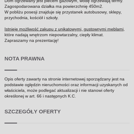
Dom ogrzewany jest piecem gazowym, wodę ogrzewają termy.
Zagospodarowana działka ma powierzchnię 450m2.
W pobliżu posesji znajduje się przystanek autobusowy, sklepy,
przychodnia, kościół i szkoły.
Istnieje możliwość zakupu z unikatowymi, gustownymi meblami
,
które nadają wnętrzom niepowtarzalny, ciepły klimat.
Zapraszamy na prezentację!
NOTA PRAWNA
Opis oferty zawarty na stronie internetowej sporządzany jest na
podstawie oględzin nieruchomości oraz informacji uzyskanych od
właściciela, może podlegać aktualizacji i nie stanowi oferty
określonej w art. 66 i następnych K.C.
SZCZEGÓŁY OFERTY