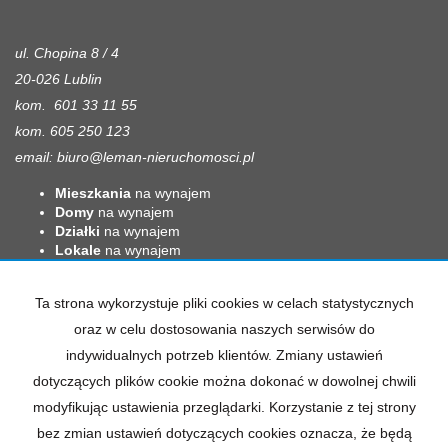
ul. Chopina 8 / 4
20-026 Lublin
kom. 601 33 11 55
kom. 605 250 123
email:
biuro@leman-nieruchomosci.pl
Mieszkania
na wynajem
Domy
na wynajem
Działki
na wynajem
Lokale
na wynajem
Hale
na wynajem
Obiekty
na wynajem
Ta strona wykorzystuje pliki cookies w celach statystycznych
Mieszkania
na sprzedaż
oraz w celu dostosowania naszych serwisów do
Domy
na sprzedaż
indywidualnych potrzeb klientów. Zmiany ustawień
Działki
na sprzedaż
Lokale
na sprzedaż
dotyczących plików cookie można dokonać w dowolnej chwili
Hale
na sprzedaż
modyfikując ustawienia przeglądarki. Korzystanie z tej strony
Obiekty
na sprzedaż
bez zmian ustawień dotyczących cookies oznacza, że będą