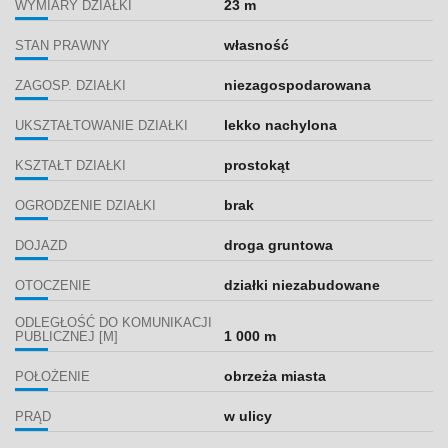
23 m
WYMIARY DZIAŁKI
własność
STAN PRAWNY
niezagospodarowana
ZAGOSP. DZIAŁKI
lekko nachylona
UKSZTAŁTOWANIE DZIAŁKI
prostokąt
KSZTAŁT DZIAŁKI
brak
OGRODZENIE DZIAŁKI
droga gruntowa
DOJAZD
działki niezabudowane
OTOCZENIE
ODLEGŁOŚĆ DO KOMUNIKACJI
1 000 m
PUBLICZNEJ [M]
obrzeża miasta
POŁOŻENIE
w ulicy
PRĄD