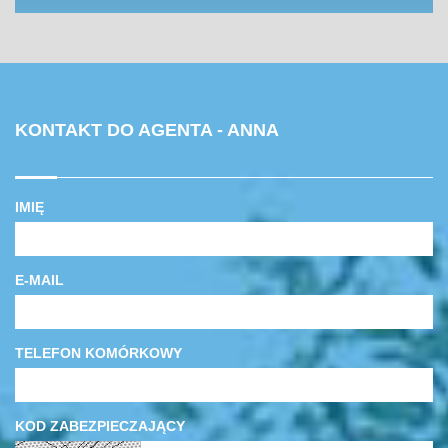
KONTAKT DO AGENTA - ANNA
IMIĘ
E-MAIL
TELEFON KOMÓRKOWY
KOD ZABEZPIECZAJĄCY