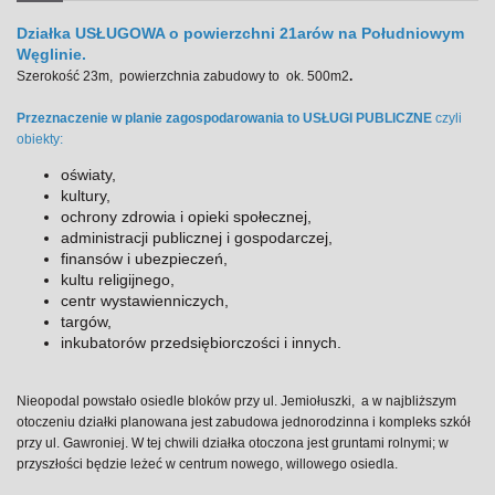
Działka USŁUGOWA o powierzchni 21arów na Południowym
Węglinie.
Szerokość 23m, powierzchnia zabudowy to ok. 500m2
.
Przeznaczenie w planie zagospodarowania to USŁUGI PUBLICZNE
czyli
obiekty:
oświaty,
kultury,
ochrony zdrowia i opieki społecznej,
administracji publicznej i gospodarczej,
finansów i ubezpieczeń,
kultu religijnego,
centr wystawienniczych,
targów,
inkubatorów przedsiębiorczości i innych.
Nieopodal powstało osiedle bloków przy ul. Jemiołuszki, a w najbliższym
otoczeniu działki planowana jest zabudowa jednorodzinna i kompleks szkół
przy ul. Gawroniej.
W tej chwili działka otoczona jest gruntami rolnymi; w
przyszłości będzie leżeć w centrum nowego, willowego osiedla.