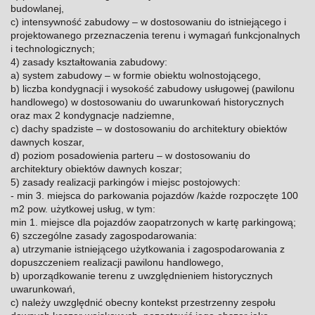
budowlanej,
c) intensywność zabudowy – w dostosowaniu do istniejącego i
projektowanego przeznaczenia terenu i wymagań funkcjonalnych
i technologicznych;
4) zasady kształtowania zabudowy:
a) system zabudowy – w formie obiektu wolnostojącego,
b) liczba kondygnacji i wysokość zabudowy usługowej (pawilonu
handlowego) w dostosowaniu do uwarunkowań historycznych
oraz max 2 kondygnacje nadziemne,
c) dachy spadziste – w dostosowaniu do architektury obiektów
dawnych koszar,
d) poziom posadowienia parteru – w dostosowaniu do
architektury obiektów dawnych koszar;
5) zasady realizacji parkingów i miejsc postojowych:
- min 3. miejsca do parkowania pojazdów /każde rozpoczęte 100
m2 pow. użytkowej usług, w tym:
min 1. miejsce dla pojazdów zaopatrzonych w kartę parkingową;
6) szczególne zasady zagospodarowania:
a) utrzymanie istniejącego użytkowania i zagospodarowania z
dopuszczeniem realizacji pawilonu handlowego,
b) uporządkowanie terenu z uwzględnieniem historycznych
uwarunkowań,
c) należy uwzględnić obecny kontekst przestrzenny zespołu