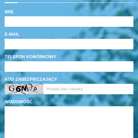
IMIĘ
E-MAIL
TELEFON KOMÓRKOWY
KOD ZABEZPIECZAJĄCY
WIADOMOŚĆ