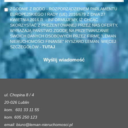
ZGODNIE Z RODO - ROZPORZĄDZENIEM PARLAMENTU
EUROPEJSKIEGO I RADY (UE) 2016/679 Z DNIA 27
KWIETNIA 2016 R. - INFORMUJEMY, IŻ CHCĄC
SKORZYSTAĆ Z PREZENTOWANEJ PRZEZ NAS OFERTY,
WYRAŻAJĄ PAŃSTWO ZGODĘ NA PRZETWARZANIE
SWOICH DANYCH OSOBOWYCH PRZEZ FIRMĘ "LEMAN
NIERUCHOMOŚCI FINANSE" RYSZARD LEMAN. WIĘCEJ
SZCZEGÓŁÓW -
TUTAJ
.
ul. Chopina 8 / 4
20-026 Lublin
kom. 601 33 11 55
kom. 605 250 123
email:
biuro@leman-nieruchomosci.pl