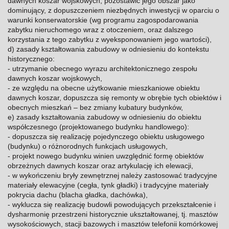
dawnych koszar wojskowych, pozostawić jego obszar jako
dominujący, z dopuszczeniem niezbędnych inwestycji w oparciu o
warunki konserwatorskie (wg programu zagospodarowania
zabytku nieruchomego wraz z otoczeniem, oraz dalszego
korzystania z tego zabytku z wyeksponowaniem jego wartości),
d) zasady kształtowania zabudowy w odniesieniu do kontekstu
historycznego:
- utrzymanie obecnego wyrazu architektonicznego zespołu
dawnych koszar wojskowych,
- ze względu na obecne użytkowanie mieszkaniowe obiektu
dawnych koszar, dopuszcza się remonty w obrębie tych obiektów i
obecnych mieszkań – bez zmiany kubatury budynków,
e) zasady kształtowania zabudowy w odniesieniu do obiektu
współczesnego (projektowanego budynku handlowego):
- dopuszcza się realizację pojedynczego obiektu usługowego
(budynku) o różnorodnych funkcjach usługowych,
- projekt nowego budynku winien uwzględnić formę obiektów
obrzeżnych dawnych koszar oraz artykulację ich elewacji,
- w wykończeniu bryły zewnętrznej należy zastosować tradycyjne
materiały elewacyjne (cegła, tynk gładki) i tradycyjne materiały
pokrycia dachu (blacha gładka, dachówka),
- wyklucza się realizację budowli powodujących przekształcenie i
dysharmonię przestrzeni historycznie ukształtowanej, tj. masztów
wysokościowych, stacji bazowych i masztów telefonii komórkowej