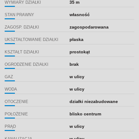
35 m
WYMIARY DZIAŁKI
własność
STAN PRAWNY
zagospodarowana
ZAGOSP. DZIAŁKI
płaska
UKSZTAŁTOWANIE DZIAŁKI
prostokąt
KSZTAŁT DZIAŁKI
brak
OGRODZENIE DZIAŁKI
w ulicy
GAZ
w ulicy
WODA
działki niezabudowane
OTOCZENIE
blisko centrum
POŁOŻENIE
w ulicy
PRĄD
w ulicy