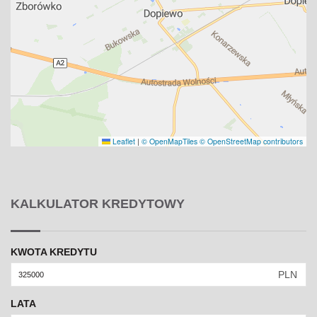
Leaflet
|
© OpenMapTiles
© OpenStreetMap contributors
KALKULATOR KREDYTOWY
KWOTA KREDYTU
PLN
LATA