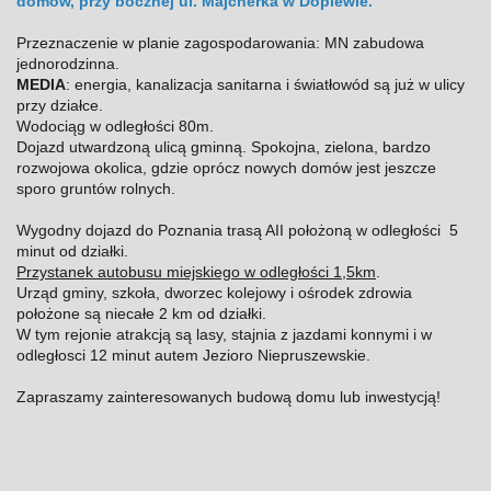
domów, przy bocznej ul. Majcherka w Dopiewie.
Przeznaczenie w planie zagospodarowania: MN zabudowa
jednorodzinna.
MEDIA
: energia, kanalizacja sanitarna i światłowód są już w ulicy
przy działce.
Wodociąg w odległości 80m.
Dojazd utwardzoną ulicą gminną. Spokojna, zielona, bardzo
rozwojowa okolica, gdzie oprócz nowych domów jest jeszcze
sporo gruntów rolnych.
Wygodny dojazd do Poznania trasą AII położoną w odległości 5
minut od działki.
Przystanek autobusu miejskiego w odległości 1,5km
.
Urząd gminy, szkoła, dworzec kolejowy i ośrodek zdrowia
położone są niecałe 2 km od działki.
W tym rejonie atrakcją są lasy, stajnia z jazdami konnymi i w
odległosci 12 minut autem Jezioro Niepruszewskie.
Zapraszamy zainteresowanych budową domu lub inwestycją!