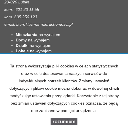
20-026 Lublin
kom. 601 33 11 55
kom. 605 250 123
email:
biuro@leman-nieruchomosci.pl
Mieszkania
na wynajem
Domy
na wynajem
Działki
na wynajem
Lokale
na wynajem
Hale
na wynajem
Obiekty
na wynajem
Ta strona wykorzystuje pliki cookies w celach statystycznych
Mieszkania
na sprzedaż
oraz w celu dostosowania naszych serwisów do
Domy
na sprzedaż
indywidualnych potrzeb klientów. Zmiany ustawień
Działki
na sprzedaż
Lokale
na sprzedaż
dotyczących plików cookie można dokonać w dowolnej chwili
Hale
na sprzedaż
modyfikując ustawienia przeglądarki. Korzystanie z tej strony
Obiekty
na sprzedaż
bez zmian ustawień dotyczących cookies oznacza, że będą
one zapisane w pamięci urządzenia.
rozumiem
Leman
2026
Program dla biur nieruchomości
Galactica Virgo