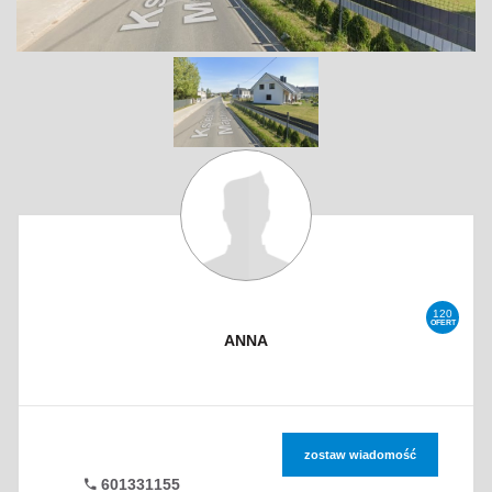
120
OFERT
ANNA
zostaw wiadomość
601331155