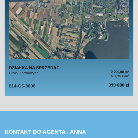
DZIAŁKA NA SPRZEDAŻ
2
2 200,00 m
Lublin, Zemborzyce
2
181,36 zł/m
399 000 zł
814-GS-8898
KONTAKT DO AGENTA - ANNA