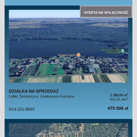
OFERTA NA WYŁĄCZNOŚĆ
DZIAŁKA NA SPRZEDAŻ
2
1 180,00 m
Lublin, Zemborzyce, Zemborzyce Kościelne
2
402,54 zł/m
475 000 zł
814-GS-8897