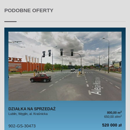
PODOBNE OFERTY
DZIAŁKA NA SPRZEDAŻ
2
800,00 m
Lublin, Węglin, al. Kraśnicka
2
650,00 zł/m
520 000 zł
902-GS-30473