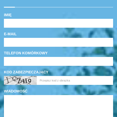
IMIĘ
E-MAIL
TELEFON KOMÓRKOWY
KOD ZABEZPIECZAJĄCY
WIADOMOŚĆ