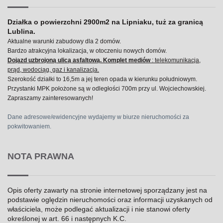
Działka o powierzchni 2900m2 na Lipniaku, tuż za granicą
Lublina.
Aktualne warunki zabudowy dla 2 domów.
Bardzo atrakcyjna lokalizacja, w otoczeniu nowych domów.
Dojazd uzbrojoną ulicą asfaltową.
Komplet mediów
: telekomunikacja,
prąd, wodociąg, gaz i kanalizacja.
Szerokość działki to 16,5m a jej teren opada w kierunku południowym.
Przystanki MPK położone są w odległości 700m przy ul. Wojciechowskiej.
Zapraszamy zainteresowanych!
Dane adresowe/ewidencyjne wydajemy w biurze nieruchomości za
pokwitowaniem.
NOTA PRAWNA
Opis oferty zawarty na stronie internetowej sporządzany jest na
podstawie oględzin nieruchomości oraz informacji uzyskanych od
właściciela, może podlegać aktualizacji i nie stanowi oferty
określonej w art. 66 i następnych K.C.