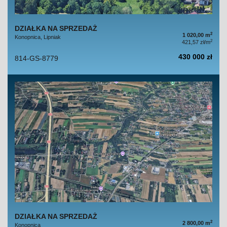
DZIAŁKA NA SPRZEDAŻ
2
1 020,00 m
Konopnica, Lipniak
2
421,57 zł/m
430 000 zł
814-GS-8779
DZIAŁKA NA SPRZEDAŻ
2
2 800,00 m
Konopnica