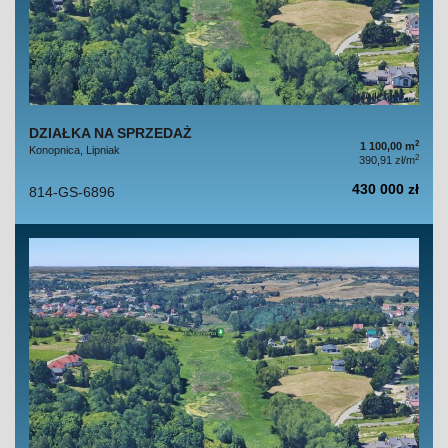
DZIAŁKA NA SPRZEDAŻ
2
1 100,00 m
Konopnica, Lipniak
2
390,91 zł/m
430 000 zł
814-GS-6896