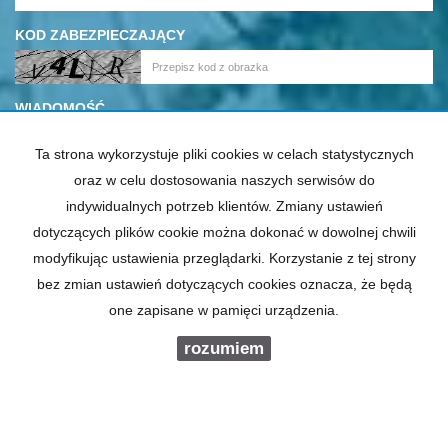
KOD ZABEZPIECZAJĄCY
WIADOMOŚĆ
Ta strona wykorzystuje pliki cookies w celach statystycznych
oraz w celu dostosowania naszych serwisów do
indywidualnych potrzeb klientów. Zmiany ustawień
dotyczących plików cookie można dokonać w dowolnej chwili
ZGODNIE Z RODO - ROZPORZĄDZENIEM PARLAMENTU
modyfikując ustawienia przeglądarki. Korzystanie z tej strony
EUROPEJSKIEGO I RADY (UE) 2016/679 Z DNIA 27
bez zmian ustawień dotyczących cookies oznacza, że będą
KWIETNIA 2016 R. - INFORMUJEMY, IŻ CHCĄC
one zapisane w pamięci urządzenia.
SKORZYSTAĆ Z PREZENTOWANEJ PRZEZ NAS OFERTY,
WYRAŻAJĄ PAŃSTWO ZGODĘ NA PRZETWARZANIE
rozumiem
SWOICH DANYCH OSOBOWYCH PRZEZ FIRMĘ "LEMAN
NIERUCHOMOŚCI FINANSE" RYSZARD LEMAN. WIĘCEJ
SZCZEGÓŁÓW -
TUTAJ
.