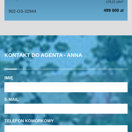
2
178,21 zł/m
499 000 zł
902-GS-32944
KONTAKT DO AGENTA - ANNA
IMIĘ
E-MAIL
TELEFON KOMÓRKOWY