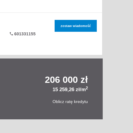
zostaw wiadomość
601331155
206 000 zł
2
15 259,26 zł/m
Oblicz ratę kredytu