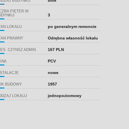
blok
ODZAJ BUDYNKU
ICZBA PIĘTER W
3
UDYNKU
po generalnym remoncie
TAN LOKALU
Odrębna własność lokalu
TAN PRAWNY
167 PLN
IES. CZYNSZ ADMIN.
PCV
KNA
nowe
NSTALACJE
1957
OK BUDOWY
jednopoziomowy
ODZAJ LOKALU