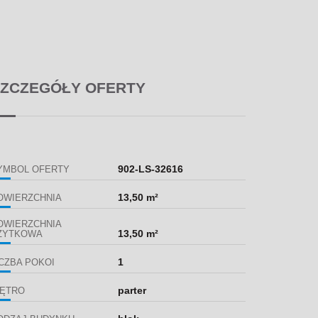
ZCZEGÓŁY OFERTY
902-LS-32616
YMBOL OFERTY
13,50 m²
OWIERZCHNIA
OWIERZCHNIA
13,50 m²
ŻYTKOWA
1
ICZBA POKOI
parter
IĘTRO