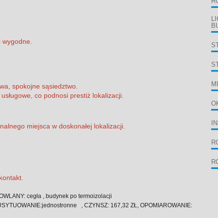
R
L
B
i wygodne.
S
S
M
owa, spokojne sąsiedztwo.
 usługowe, co podnosi prestiż lokalizacji.
O
I
alnego miejsca w doskonałej lokalizacji.
R
R
kontakt.
LANY: cegła , budynek po termoizolacji
cia , USYTUOWANIE:jednostronne , CZYNSZ: 167,32 ZŁ, OPOMIAROWANIE: