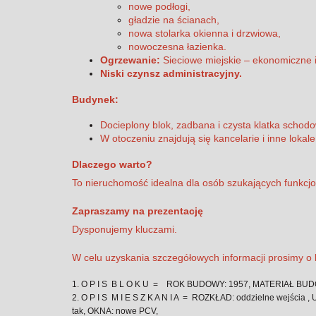
nowe podłogi,
gładzie na ścianach,
nowa stolarka okienna i drzwiowa,
nowoczesna łazienka.
Ogrzewanie:
Sieciowe miejskie – ekonomiczne 
Niski czynsz administracyjny.
Budynek:
Docieplony blok, zadbana i czysta klatka schod
W otoczeniu znajdują się kancelarie i inne lokale
Dlaczego warto?
To nieruchomość idealna dla osób szukających funkcjon
Zapraszamy na prezentację
Dysponujemy kluczami.
W celu uzyskania szczegółowych informacji prosimy o 
1. O P I S B L O K U = ROK BUDOWY: 1957, MATERIAŁ BUDOW
2. O P I S M I E S Z K A N I A = ROZKŁAD: oddzielne wejś
tak, OKNA: nowe PCV,