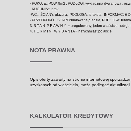
- POKOJE:: POW.:9m2 , PODŁOGI: wykładzina dywanowa , oświe
- KUCHNIA:: brak
-WC:: ŚCIANY: glazura, PODŁOGA: terakota , INFORMACJE 
- PRZEDPOKÓJ::ŚCIANY:malowane,gładzie, PODŁOGA: terak
3. S T A N P R A W N Y = uregulowany, jeden właściciel, odrę
4. T E R M I N W Y D A N I A = natychmiast po akcie
NOTA PRAWNA
Opis oferty zawarty na stronie internetowej sporządza
uzyskanych od właściciela, może podlegać aktualizacji i
KALKULATOR KREDYTOWY