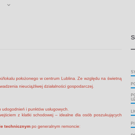
S
S
i/lokalu położonego w centrum Lublina. Ze względu na świetną
P
wadzenia nieuciążliwej działalności gospodarczej.
P
U
h udogodnień i punktów usługowych.
L
wejściem z klatki schodowej – idealne dla osób poszukujących
P
ie technicznym
po generalnym remoncie: