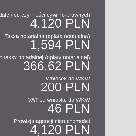
datek od czynności cywilno-prawnych
4,120 PLN
Taksa notarialna (opłata notarialna)
1,594 PLN
 taksy notarialnej (opłaty notarialnej)
366.62 PLN
Wniosek do WKW
200 PLN
VAT od wniosku do WKW
46 PLN
Prowizja agencji nieruchomości
4,120 PLN