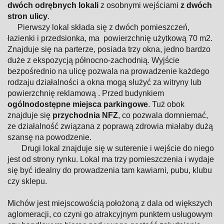
dwóch odrębnych lokali
z osobnymi wejściami
z dwóch
stron ulicy
.
Pierwszy lokal składa się z dwóch pomieszczeń,
łazienki i przedsionka, ma powierzchnię użytkową 70 m2.
Znajduje się na parterze, posiada trzy okna, jedno bardzo
duże z ekspozycją północno-zachodnią. Wyjście
bezpośrednio na ulicę pozwala na prowadzenie każdego
rodzaju działalności a okna mogą służyć za witryny lub
powierzchnię reklamową . Przed budynkiem
ogólnodostępne miejsca parkingowe
. Tuż obok
znajduje się
przychodnia NFZ
, co pozwala domniemać,
ze działalność związana z poprawą zdrowia miałaby dużą
szansę na powodzenie.
Drugi lokal znajduje się w suterenie i wejście do niego
jest od strony rynku. Lokal ma trzy pomieszczenia i wydaje
się być idealny do prowadzenia tam kawiarni, pubu, klubu
czy sklepu.
Michów jest miejscowością położoną z dala od większych
aglomeracji, co czyni go atrakcyjnym punktem usługowym