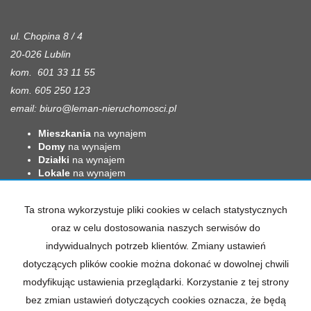
ul. Chopina 8 / 4
20-026 Lublin
kom. 601 33 11 55
kom. 605 250 123
email:
biuro@leman-nieruchomosci.pl
Mieszkania
na wynajem
Domy
na wynajem
Działki
na wynajem
Lokale
na wynajem
Hale
na wynajem
Obiekty
na wynajem
Ta strona wykorzystuje pliki cookies w celach statystycznych
Mieszkania
na sprzedaż
oraz w celu dostosowania naszych serwisów do
Domy
na sprzedaż
indywidualnych potrzeb klientów. Zmiany ustawień
Działki
na sprzedaż
Lokale
na sprzedaż
dotyczących plików cookie można dokonać w dowolnej chwili
Hale
na sprzedaż
modyfikując ustawienia przeglądarki. Korzystanie z tej strony
Obiekty
na sprzedaż
bez zmian ustawień dotyczących cookies oznacza, że będą