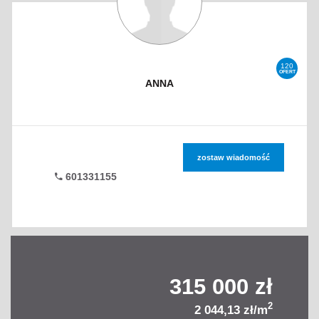
120
OFERT
ANNA
zostaw wiadomość
601331155
315 000 zł
2
2 044,13 zł/m