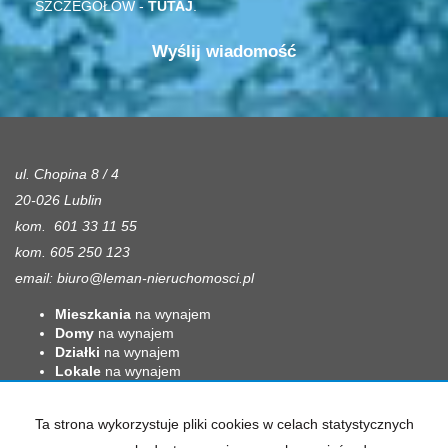
SZCZEGÓŁÓW -
TUTAJ
.
ul. Chopina 8 / 4
20-026 Lublin
kom. 601 33 11 55
kom. 605 250 123
email:
biuro@leman-nieruchomosci.pl
Mieszkania
na wynajem
Domy
na wynajem
Działki
na wynajem
Lokale
na wynajem
Hale
na wynajem
Obiekty
na wynajem
Ta strona wykorzystuje pliki cookies w celach statystycznych
Mieszkania
na sprzedaż