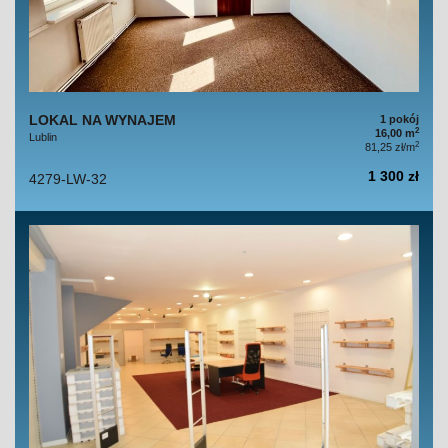
LOKAL NA WYNAJEM
1 pokój
2
16,00 m
Lublin
2
81,25 zł/m
1 300 zł
4279-LW-32