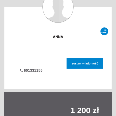
118
OFERT
ANNA
zostaw wiadomość
601331155
1 200 zł