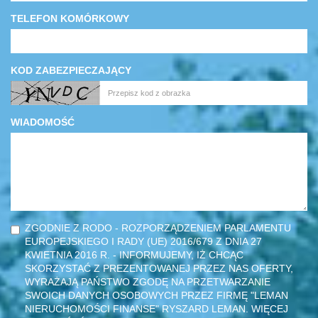
TELEFON KOMÓRKOWY
KOD ZABEZPIECZAJĄCY
WIADOMOŚĆ
ZGODNIE Z RODO - ROZPORZĄDZENIEM PARLAMENTU
EUROPEJSKIEGO I RADY (UE) 2016/679 Z DNIA 27
KWIETNIA 2016 R. - INFORMUJEMY, IŻ CHCĄC
SKORZYSTAĆ Z PREZENTOWANEJ PRZEZ NAS OFERTY,
WYRAŻAJĄ PAŃSTWO ZGODĘ NA PRZETWARZANIE
SWOICH DANYCH OSOBOWYCH PRZEZ FIRMĘ "LEMAN
NIERUCHOMOŚCI FINANSE" RYSZARD LEMAN. WIĘCEJ