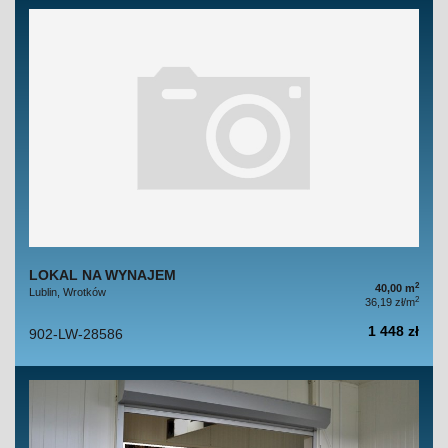
LOKAL NA WYNAJEM
2
40,00 m
Lublin, Wrotków
2
36,19 zł/m
1 448 zł
902-LW-28586