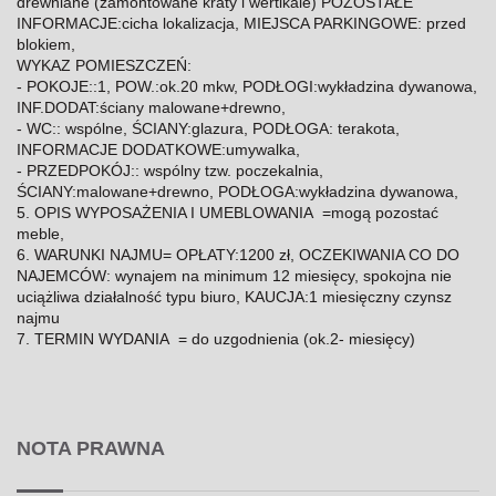
drewniane (zamontowane kraty i wertikale) POZOSTAŁE
INFORMACJE:cicha lokalizacja, MIEJSCA PARKINGOWE: przed
blokiem,
WYKAZ POMIESZCZEŃ:
- POKOJE::1, POW.:ok.20 mkw, PODŁOGI:wykładzina dywanowa,
INF.DODAT:ściany malowane+drewno,
- WC:: wspólne, ŚCIANY:glazura, PODŁOGA: terakota,
INFORMACJE DODATKOWE:umywalka,
- PRZEDPOKÓJ:: wspólny tzw. poczekalnia,
ŚCIANY:malowane+drewno, PODŁOGA:wykładzina dywanowa,
5. OPIS WYPOSAŻENIA I UMEBLOWANIA =mogą pozostać
meble,
6. WARUNKI NAJMU= OPŁATY:1200 zł, OCZEKIWANIA CO DO
NAJEMCÓW: wynajem na minimum 12 miesięcy, spokojna nie
uciążliwa działalność typu biuro, KAUCJA:1 miesięczny czynsz
najmu
7. TERMIN WYDANIA = do uzgodnienia (ok.2- miesięcy)
NOTA PRAWNA