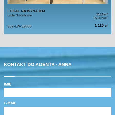
LOKAL NA WYNAJEM
2
20,18 m
Lublin, Śródmieście
2
55,00 zł/m
1 110 zł
902-LW-32085
KONTAKT DO AGENTA - ANNA
IMIĘ
E-MAIL