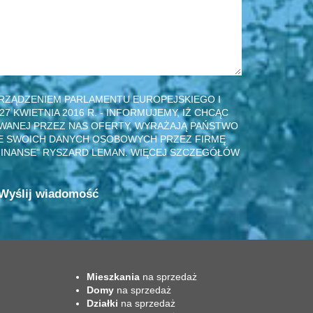
RZĄDZENIEM PARLAMENTU EUROPEJSKIEGO I
 27 KWIETNIA 2016 R. - INFORMUJEMY, IŻ CHCĄC
WANEJ PRZEZ NAS OFERTY, WYRAŻAJĄ PAŃSTWO
E SWOICH DANYCH OSOBOWYCH PRZEZ FIRMĘ
INANSE" RYSZARD LEMAN. WIĘCEJ SZCZEGÓŁÓW
Mieszkania
na sprzedaż
Domy
na sprzedaż
Działki
na sprzedaż