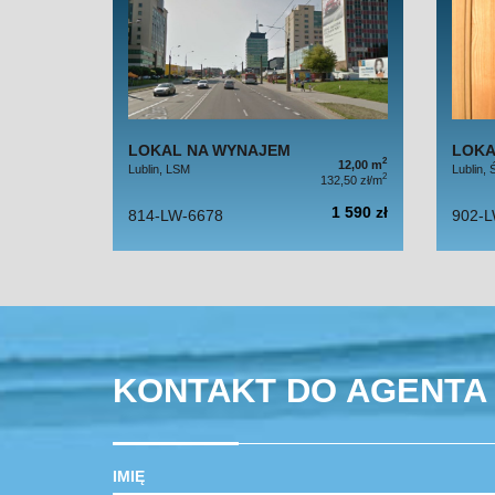
LOKAL NA WYNAJEM
LOKA
2
12,00 m
Lublin, LSM
Lublin,
2
132,50 zł/m
1 590 zł
814-LW-6678
902-L
KONTAKT DO AGENTA 
IMIĘ