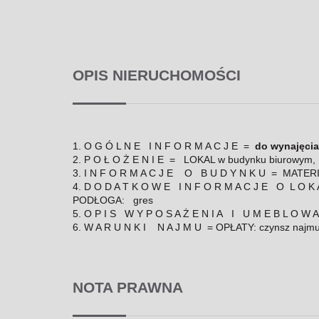
OPIS NIERUCHOMOŚCI
1. O G Ó L N E I N F O R M A C J E =
do wynajęcia
2. P O Ł O Ż E N I E = LOKAL w budynku biurowym
3. I N F O R M A C J E O B U D Y N K U = MAT
4. D O D A T K O W E I N F O R M A C J E O L O 
PODŁOGA: gres
5. O P I S W Y P O S A Ż E N I A I U M E B L O W A
6. W A R U N K I N A J M U = OPŁATY: czynsz najmu + 
NOTA PRAWNA