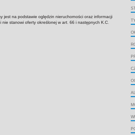
S
ny jest na podstawie oględzin nieruchomości oraz informacji
T
 nie stanowi oferty określonej w art. 66 i następnych K.C.
O
R
P
C
O
A
M
W
P