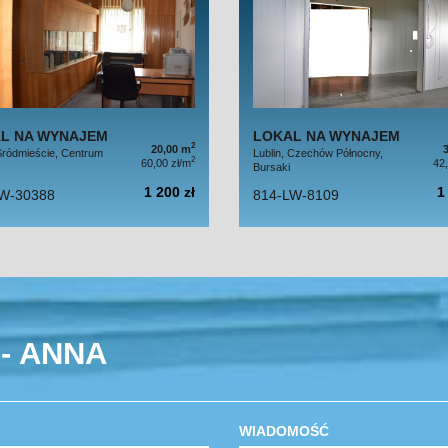
L NA WYNAJEM
LOKAL NA WYNAJEM
2
20,00 m
 Śródmieście, Centrum
Lublin, Czechów Północny,
2
60,00 zł/m
42
Bursaki
1 200 zł
1
W-30388
814-LW-8109
- ANNA
WIADOMOŚĆ