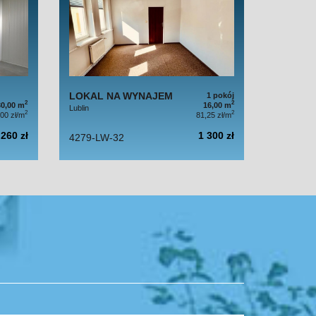
LOKAL NA WYNAJEM
1 pokój
2
2
30,00 m
16,00 m
Lublin
2
2
,00 zł/m
81,25 zł/m
 260 zł
1 300 zł
4279-LW-32