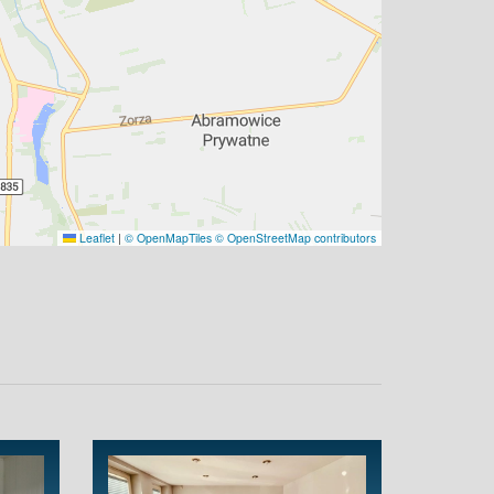
Leaflet
|
© OpenMapTiles
© OpenStreetMap contributors