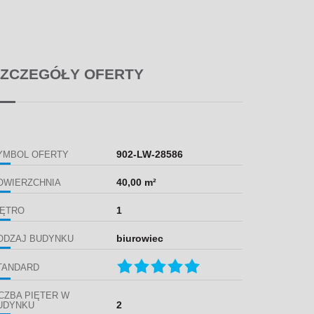
ZCZEGÓŁY OFERTY
902-LW-28586
YMBOL OFERTY
40,00 m²
OWIERZCHNIA
1
IĘTRO
biurowiec
ODZAJ BUDYNKU
TANDARD
ICZBA PIĘTER W
2
UDYNKU