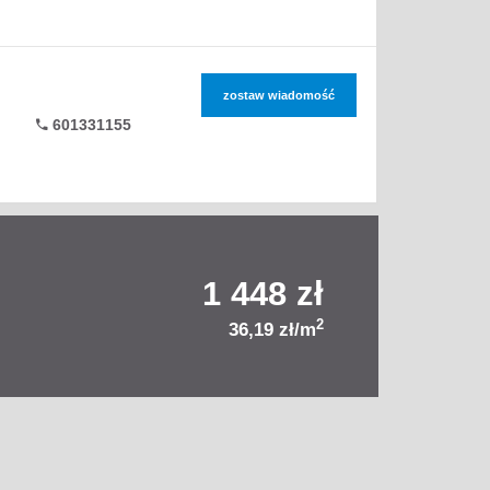
zostaw wiadomość
601331155
1 448 zł
2
36,19 zł/m