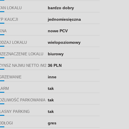
bardzo dobry
TAN LOKALU
jednomiesięczna
YP KAUCJI
nowe PCV
KNA
wielopoziomowy
ODZAJ LOKALU
biurowy
RZEZNACZENIE LOKALU
36 PLN
ZYNSZ NAJMU NETTO /M2
inne
GRZEWANIE
tak
LARM
tak
OŻLIWOŚĆ PARKOWANIA
tak
ŁASNY PARKING
gres
ODŁOGI