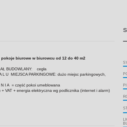
S
 pokoje biurowe w biurowcu od 12 do 40 m2
S
,
ERIAŁ BUDOWLANY: cegła
K A L U MIEJSCA PARKINGOWE: dużo miejsc parkingowych,
P
 N I A = część pokoi umeblowana
P
VAT + energia elektryczna wg podlicznika (internet i alarm)
R
S
L
B