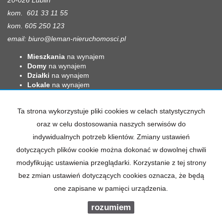
kom. 601 33 11 55
kom. 605 250 123
email:
biuro@leman-nieruchomosci.pl
Mieszkania
na wynajem
Domy
na wynajem
Działki
na wynajem
Lokale
na wynajem
Hale
na wynajem
Obiekty
na wynajem
Ta strona wykorzystuje pliki cookies w celach statystycznych
Mieszkania
na sprzedaż
oraz w celu dostosowania naszych serwisów do
Domy
na sprzedaż
indywidualnych potrzeb klientów. Zmiany ustawień
Działki
na sprzedaż
Lokale
na sprzedaż
dotyczących plików cookie można dokonać w dowolnej chwili
Hale
na sprzedaż
modyfikując ustawienia przeglądarki. Korzystanie z tej strony
Obiekty
na sprzedaż
bez zmian ustawień dotyczących cookies oznacza, że będą
one zapisane w pamięci urządzenia.
rozumiem
Leman
2026
Program dla biur nieruchomości
Galactica Virgo