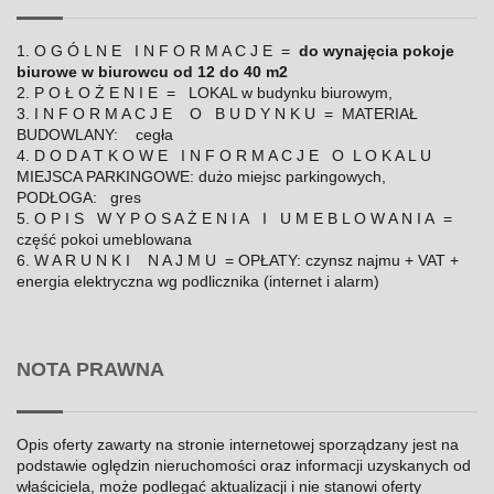
1. O G Ó L N E I N F O R M A C J E =
do wynajęcia pokoje
biurowe w biurowcu od 12 do 40 m2
2. P O Ł O Ż E N I E = LOKAL w budynku biurowym,
3. I N F O R M A C J E O B U D Y N K U = MATERIAŁ
BUDOWLANY: cegła
4. D O D A T K O W E I N F O R M A C J E O L O K A L U
MIEJSCA PARKINGOWE: dużo miejsc parkingowych,
PODŁOGA: gres
5. O P I S W Y P O S A Ż E N I A I U M E B L O W A N I A =
część pokoi umeblowana
6. W A R U N K I N A J M U = OPŁATY: czynsz najmu + VAT +
energia elektryczna wg podlicznika (internet i alarm)
NOTA PRAWNA
Opis oferty zawarty na stronie internetowej sporządzany jest na
podstawie oględzin nieruchomości oraz informacji uzyskanych od
właściciela, może podlegać aktualizacji i nie stanowi oferty