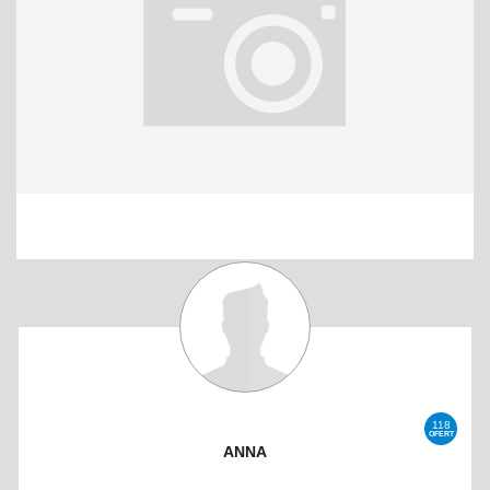
118
OFERT
ANNA