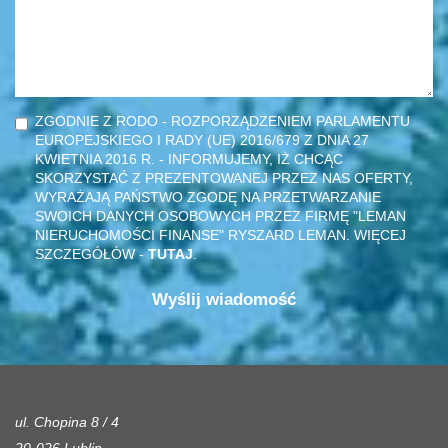
ZGODNIE Z RODO - ROZPORZĄDZENIEM PARLAMENTU
EUROPEJSKIEGO I RADY (UE) 2016/679 Z DNIA 27
KWIETNIA 2016 R. - INFORMUJEMY, IŻ CHCĄC
SKORZYSTAĆ Z PREZENTOWANEJ PRZEZ NAS OFERTY,
WYRAŻAJĄ PAŃSTWO ZGODĘ NA PRZETWARZANIE
SWOICH DANYCH OSOBOWYCH PRZEZ FIRMĘ "LEMAN
NIERUCHOMOŚCI FINANSE" RYSZARD LEMAN. WIĘCEJ
SZCZEGÓŁÓW -
TUTAJ
.
ul. Chopina 8 / 4
20-026 Lublin