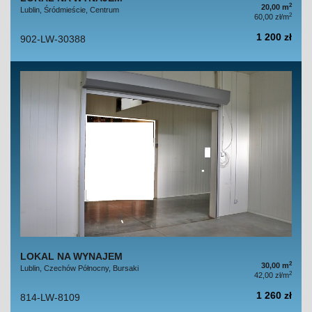
2
20,00 m
Lublin, Śródmieście, Centrum
2
60,00 zł/m
1 200 zł
902-LW-30388
LOKAL NA WYNAJEM
2
30,00 m
Lublin, Czechów Północny, Bursaki
2
42,00 zł/m
1 260 zł
814-LW-8109