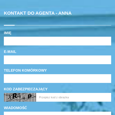
KONTAKT DO AGENTA - ANNA
IMIĘ
E-MAIL
TELEFON KOMÓRKOWY
KOD ZABEZPIECZAJĄCY
WIADOMOŚĆ