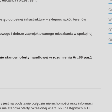
elegancji i przestrzeni.
G
stęp do pełnej infrastruktury – sklepów, szkół, terenów
W
O
towego i dobrze zaprojektowanego mieszkania w spokojnej
O
nie stanowi oferty handlowej w rozumieniu Art.66 par.1
ny jest na podstawie oględzin nieruchomości oraz informacji
 nie stanowi oferty określonej w art. 66 i następnych K.C.