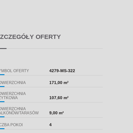
ZCZEGÓŁY OFERTY
4279-MS-322
YMBOL OFERTY
171,00 m²
OWIERZCHNIA
OWIERZCHNIA
107,60 m²
ŻYTKOWA
OWIERZCHNIA
9,00 m²
ALKONÓW/TARASÓW
4
ICZBA POKOI