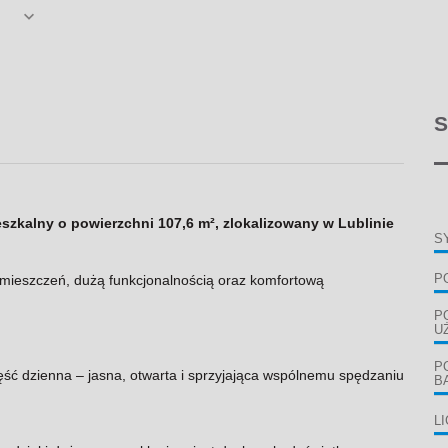
S
zkalny o powierzchni 107,6 m², zlokalizowany w Lublinie
S
ieszczeń, dużą funkcjonalnością oraz komfortową
P
P
U
P
ść dzienna – jasna, otwarta i sprzyjająca wspólnemu spędzaniu
B
L