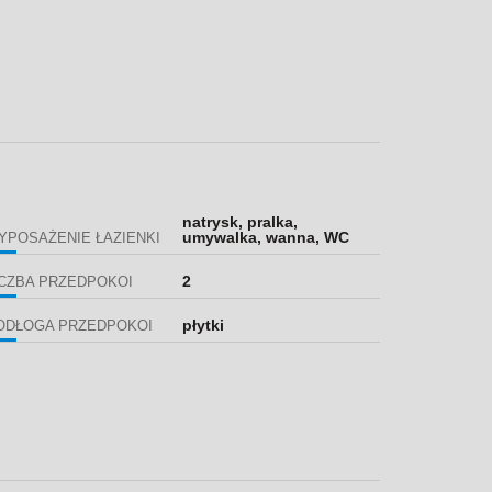
natrysk, pralka,
umywalka, wanna, WC
YPOSAŻENIE ŁAZIENKI
2
ICZBA PRZEDPOKOI
płytki
ODŁOGA PRZEDPOKOI