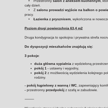
• Przestronny
salon z aneksem kuchennym
, kt
cały dzień.
• Z
salonu prowadzi wyjście na balkon o powi
pracy.
•
Łazienka z prysznicem
, wykończona w nowocze
Poziom drugi powierzchnia 63,4 m2
Druga kondygnacja to spokojna i prywatna strefa no
Do dyspozycji mieszkańców znajdują się:
3 pokoje
:
d
uża główna sypialnia
z wydzieloną przestrzen
pokój 1 -
ustawny i wygodny,
pokój 2
z możliwością wydzielenia kolejnego po
rodziny.
- p
okój kąpielowy z wanną i WC
, zapewniający komf
-
przestronny
przedpokój
z szafą w zabudowie.
⸻