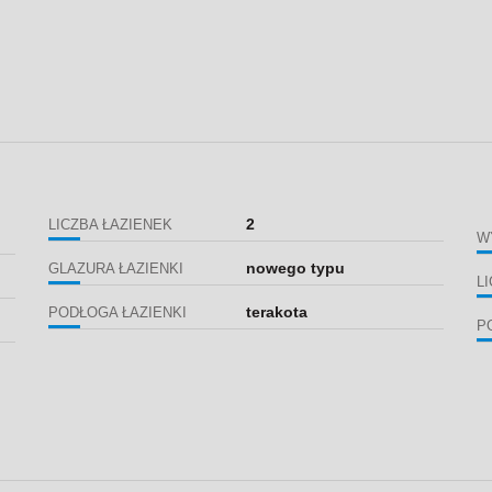
2
LICZBA ŁAZIENEK
W
nowego typu
GLAZURA ŁAZIENKI
L
terakota
PODŁOGA ŁAZIENKI
P