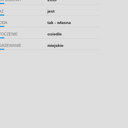
jest
AZ
tak - własna
ODA
osiedle
TOCZENIE
miejskie
GRZEWANIE