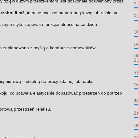
óry dzięki dużym przeszkleniom jest doskonale doświetlony przez
P
erzchni 9 m2
, idealne miejsce na poranną kawę lub relaks po
R
snym stylu, zapewnia funkcjonalność na co dzień.
O
O
cna zaplanowana z myślą o komforcie domowników.
L
B
S
ią biurową – idealną do pracy zdalnej lub nauki,
O
koju, co pozwala elastycznie dopasować przestrzeń do potrzeb
I
ortową przestrzeń relaksu,
B
L
R