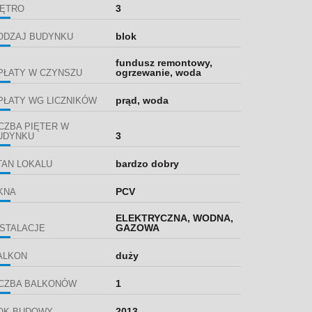
3
IĘTRO
blok
ODZAJ BUDYNKU
fundusz remontowy,
ogrzewanie, woda
PŁATY W CZYNSZU
prąd, woda
PŁATY WG LICZNIKÓW
ICZBA PIĘTER W
3
UDYNKU
bardzo dobry
TAN LOKALU
PCV
KNA
ELEKTRYCZNA, WODNA,
GAZOWA
NSTALACJE
duży
ALKON
1
ICZBA BALKONÓW
2013
OK BUDOWY