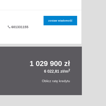
zostaw wiadomość
601331155
1 029 900 zł
2
6 022,81 zł/m
Oblicz ratę kredytu