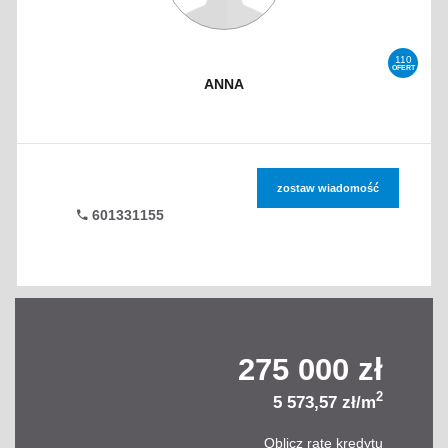
110
OFERT
ANNA
zostaw wiadomość
601331155
275 000 zł
2
5 573,57 zł/m
Oblicz ratę kredytu