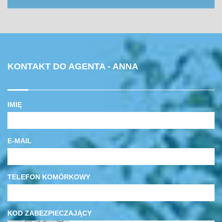
KONTAKT DO AGENTA - ANNA
IMIĘ
E-MAIL
TELEFON KOMÓRKOWY
KOD ZABEZPIECZAJĄCY