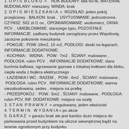
1. O P I S B L O K U = ROK BUDOWY: lata 60-te, MATERIAŁ
BUDOWLANY: mieszany, WINDA: brak
2. O P I S M I E S Z K A N I A = ROZKŁAD: jeden pokój
przejściowy , BALKON: brak , USYTUOWANIE: jednostronne,
CZYNSZ: 502 zł /1 os , OPOMIAROWANIE: wodomierz, OKNA:
PCV , UMEBLOWANIE: starszego typu, POZOSTAŁE
INFORMACJE: zadbany budynek zarządzany przez Wspólnotę,
zaciszne położenie mieszkania
- POKOJE:: POW.:18m2, 15 m2, PODŁOGI: deski na legarach,
INFORMACJE DODATKOWE:
- KUCHNIA:: WIDNA , POW.: 7m2 , ŚCIANY: malowane ,
PODŁOGA: rulon PCV , INFORMACJE DODATKOWE: stara
kuchnia kaflowa, ogrzewanie gazowe z lokalnej kotłowni dla bloku,
ciepła woda z bojlera elektrycznego
- ŁAZIENKA I WC:: RAZEM , POW.: 4m2 , ŚCIANY: malowane ,
PODŁOGA: rulon PCV , INFORMACJE DODATKOWE: wanna
niezabudowana, sedes , miejsce na pralkę
- PRZEDPOKÓJ:: POW.: 5m2 , ŚCIANY: malowane, PODŁOGA:
rulon PCV, INF. DODATKOWE: miejsce na szafę
3. S T A N P R A W N Y = uregulowany, jeden właściciel
4. T E R M I N W Y D A N I A = po akcie
5. G A R A Ż = garażu brak ale jest bardzo dużo miejsca do
parkowania przed budynkiem na uliczce wewnętrznej bądź na
terenie ogrodzonym przy budynku