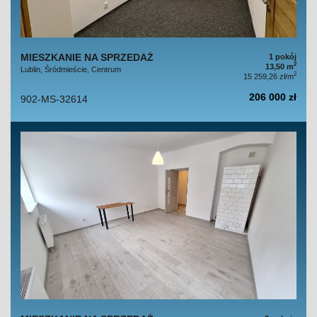
MIESZKANIE NA SPRZEDAŻ
1 pokój
2
13,50 m
Lublin, Śródmieście, Centrum
2
15 259,26 zł/m
206 000 zł
902-MS-32614