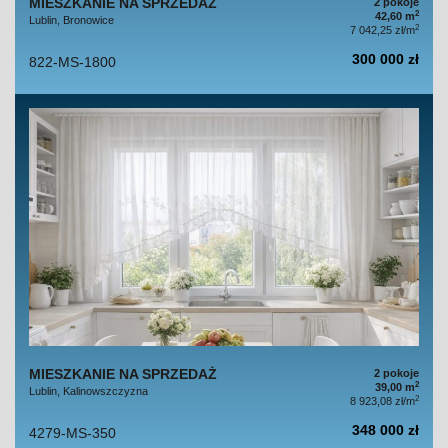
MIESZKANIE NA SPRZEDAŻ
2 pokoje
2
42,60 m
Lublin, Bronowice
2
7 042,25 zł/m
300 000 zł
822-MS-1800
MIESZKANIE NA SPRZEDAŻ
2 pokoje
2
39,00 m
Lublin, Kalinowszczyzna
2
8 923,08 zł/m
348 000 zł
4279-MS-350