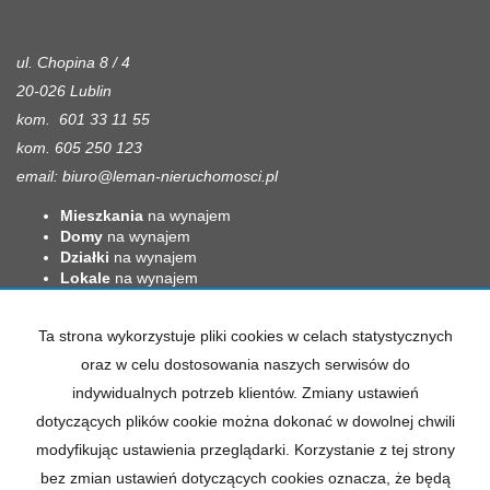
ul. Chopina 8 / 4
20-026 Lublin
kom. 601 33 11 55
kom. 605 250 123
email:
biuro@leman-nieruchomosci.pl
Mieszkania
na wynajem
Domy
na wynajem
Działki
na wynajem
Lokale
na wynajem
Hale
na wynajem
Obiekty
na wynajem
Ta strona wykorzystuje pliki cookies w celach statystycznych
Mieszkania
na sprzedaż
oraz w celu dostosowania naszych serwisów do
Domy
na sprzedaż
indywidualnych potrzeb klientów. Zmiany ustawień
Działki
na sprzedaż
Lokale
na sprzedaż
dotyczących plików cookie można dokonać w dowolnej chwili
Hale
na sprzedaż
modyfikując ustawienia przeglądarki. Korzystanie z tej strony
Obiekty
na sprzedaż
bez zmian ustawień dotyczących cookies oznacza, że będą