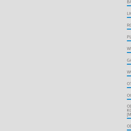
B
L
R
P
W
G
W
O
O
O
K
[M
O