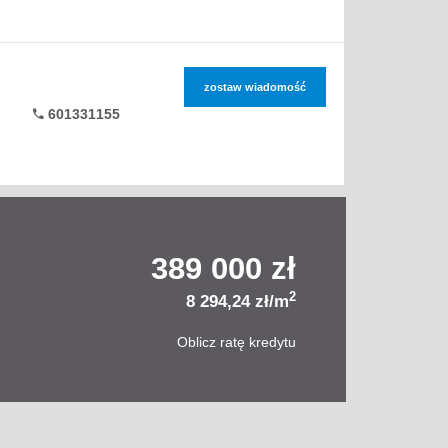
zostaw wiadomość
601331155
389 000 zł
2
8 294,24 zł/m
Oblicz ratę kredytu