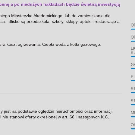
 cenę a po niedużych nakładach będzie świetną inwestycją
niego Miasteczka Akademickiego lub do zamieszkania dla
. Blisko są przedszkola, szkoły, sklepy, apteki i restauracje a
O
O
wiera koszt ogrzewania. Ciepła woda z kotła gazowego.
L
B
G
P
S
S
ny jest na podstawie oględzin nieruchomości oraz informacji
M
 nie stanowi oferty określonej w art. 66 i następnych K.C.
O