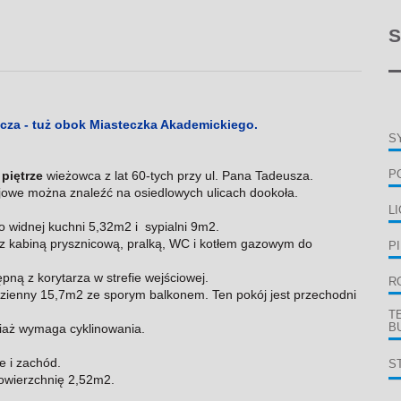
S
cza - tuż obok Miasteczka Akademickiego.
S
 piętrze
wieżowca z lat 60-tych przy ul. Pana Tadeusza.
P
ojowe można znaleźć na osiedlowych ulicach dookoła.
L
do widnej kuchni 5,32m2 i sypialni 9m2.
, z kabiną prysznicową, pralką, WC i kotłem gazowym do
P
ną z korytarza w strefie wejściowej.
R
dzienny 15,7m2 ze sporym balkonem. Ten pokój jest przechodni
T
ociaż wymaga cyklinowania.
B
e i zachód.
S
powierzchnię 2,52m2.