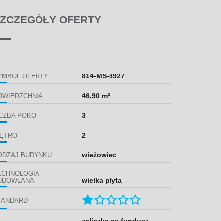
ZCZEGÓŁY OFERTY
814-MS-8927
YMBOL OFERTY
46,90 m²
OWIERZCHNIA
3
ICZBA POKOI
2
IĘTRO
wieżowiec
ODZAJ BUDYNKU
ECHNOLOGIA
wielka płyta
UDOWLANA
TANDARD
zaliczka na fundusz