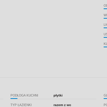
O
W
L
U
K
płytki
PODŁOGA KUCHNI
G
razem z wc
TYP ŁAZIENKI
P