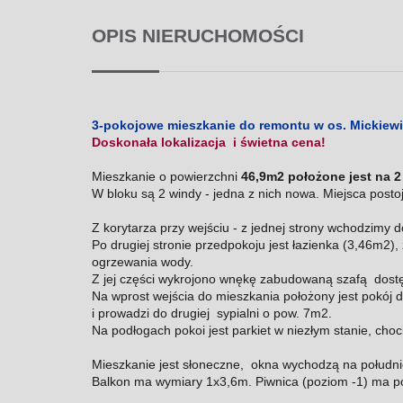
OPIS NIERUCHOMOŚCI
3-pokojowe mieszkanie do remontu w os. Mickiewi
Doskonała lokalizacja i świetna cena!
Mieszkanie o powierzchni
46,9m2 położone jest na 2
W bloku są 2 windy - jedna z nich nowa. Miejsca post
Z korytarza przy wejściu - z jednej strony wchodzimy 
Po drugiej stronie przedpokoju jest łazienka (3,46m2)
ogrzewania wody.
Z jej części wykrojono wnękę zabudowaną szafą dostęp
Na wprost wejścia do mieszkania położony jest pokój 
i prowadzi do
drugiej sypialni o pow. 7m2.
Na podłogach pokoi jest parkiet w niezłym stanie, ch
Mieszkanie jest słoneczne, okna wychodzą na południ
Balkon ma wymiary 1x3,6m. Piwnica (poziom -1) ma 