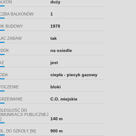
duży
ALKON
1
ICZBA BALKONÓW
1979
OK BUDOWY
tak
LAC ZABAW
na osiedle
IDOK
jest
AZ
ciepła - piecyk gazowy
ODA
bloki
TOCZENIE
C.O. miejskie
GRZEWANIE
DLEGŁOŚĆ DO
OMUNIKACJI PUBLICZNEJ
140 m
]
900 m
DL. DO SZKOŁY [M]