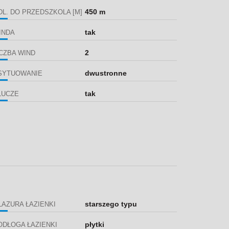
450 m
DL. DO PRZEDSZKOLA [M]
tak
INDA
2
ICZBA WIND
dwustronne
SYTUOWANIE
tak
LUCZE
starszego typu
LAZURA ŁAZIENKI
płytki
ODŁOGA ŁAZIENKI