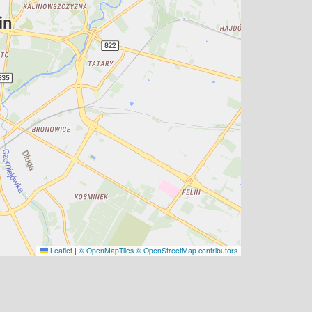
Leaflet
|
© OpenMapTiles
© OpenStreetMap contributors