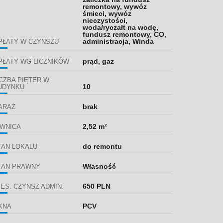
remontowy, wywóz
śmieci, wywóz
nieczystości,
woda/ryczałt na wodę,
fundusz remontowy, CO,
administracja, Winda
PŁATY W CZYNSZU
prąd, gaz
PŁATY WG LICZNIKÓW
ICZBA PIĘTER W
10
UDYNKU
brak
ARAŻ
2,52 m²
IWNICA
do remontu
TAN LOKALU
Własność
TAN PRAWNY
650 PLN
IES. CZYNSZ ADMIN.
PCV
KNA