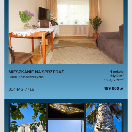
MIESZKANIE NA SPRZEDAŻ
4 pokoje
2
64,40 m
Lublin, Kalinowszczyzna
2
7 593,17 zł/m
489 000 zł
814-MS-7715