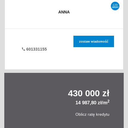
120
OFERT
ANNA
zostaw wiadomość
601331155
430 000 zł
2
14 987,80 zł/m
Oblicz ratę kredytu