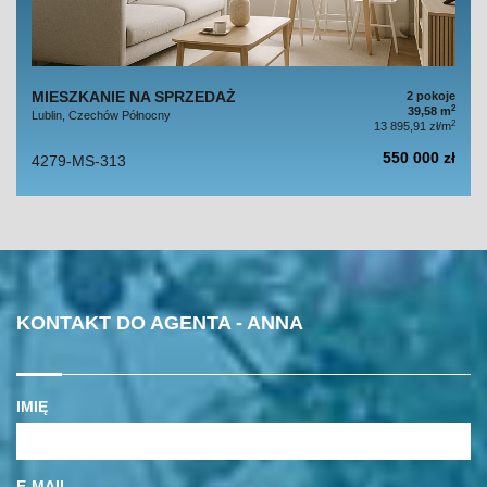
MIESZKANIE NA SPRZEDAŻ
2 pokoje
2
39,58 m
Lublin, Czechów Północny
2
13 895,91 zł/m
550 000 zł
4279-MS-313
KONTAKT DO AGENTA - ANNA
IMIĘ
E-MAIL