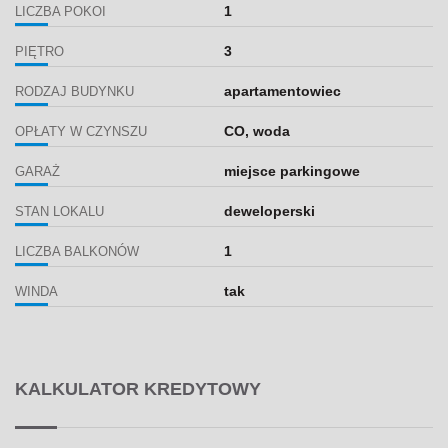
1
LICZBA POKOI
3
PIĘTRO
apartamentowiec
RODZAJ BUDYNKU
CO, woda
OPŁATY W CZYNSZU
miejsce parkingowe
GARAŻ
deweloperski
STAN LOKALU
1
LICZBA BALKONÓW
tak
WINDA
KALKULATOR KREDYTOWY