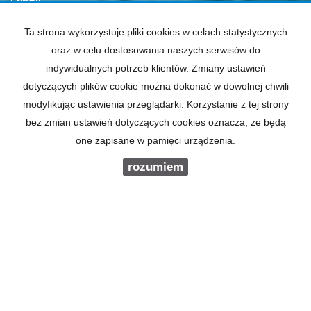
Ta strona wykorzystuje pliki cookies w celach statystycznych
oraz w celu dostosowania naszych serwisów do
TELEFON KOMÓRKOWY
indywidualnych potrzeb klientów. Zmiany ustawień
dotyczących plików cookie można dokonać w dowolnej chwili
KOD ZABEZPIECZAJĄCY
modyfikując ustawienia przeglądarki. Korzystanie z tej strony
bez zmian ustawień dotyczących cookies oznacza, że będą
one zapisane w pamięci urządzenia.
WIADOMOŚĆ
rozumiem
ZGODNIE Z RODO - ROZPORZĄDZENIEM PARLAMENTU
EUROPEJSKIEGO I RADY (UE) 2016/679 Z DNIA 27
KWIETNIA 2016 R. - INFORMUJEMY, IŻ CHCĄC
SKORZYSTAĆ Z PREZENTOWANEJ PRZEZ NAS OFERTY,
WYRAŻAJĄ PAŃSTWO ZGODĘ NA PRZETWARZANIE