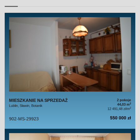
MIESZKANIE NA SPRZEDAŻ
2 pokoje
2
44,03 m
Lublin, Sławin, Botanik
2
12 491,48 zł/m
550 000 zł
902-MS-29923