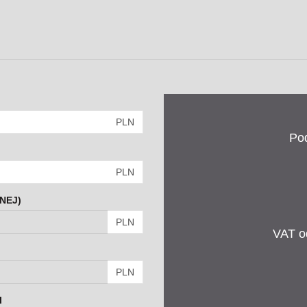
PLN
Po
PLN
NEJ)
PLN
VAT od
PLN
I