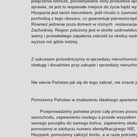
połączenia lotnicze, porównywalne ceny produktów spo
sprawia, że jest to wspaniałe miejsce do życia bądź 
Hiszpania jest tanim kierunkiem, jeśli chodzi o żywno
pochodzą z tego obszaru, co gwarantuje pierwszorzędną
Również jedzenie poza domem w różnych restauracjach,
Zachodniej. Region położony jest w strefie uzdrowisk
astmy i przewlekłego zapalenia oskrzeli (w okolicy wyd
wyższe niż gdzie indziej.
Z sukcesem pośredniczymy w sprzedaży nieruchomośc
obsługę i doradztwo przy zakupie i sprzedaży nierucho
Nie wiecie Państwo jak się do tego zabrać, nie znaci
Pomożemy Państwu w znalezieniu idealnego apartament
Przeprowadzimy państwa przez cały proces poszukiw
samochodu, zapewnieniu noclegu a przede wszystkim
samego początku do samego końca, zapewnimy obsług
pomożemy w zdobyciu numeru identyfikacyjnego NIE, 
Hiszpanii, pomożemy założyć konto, a w razie potrze