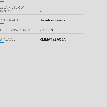
ICZBA PIĘTER W
2
UDYNKU
do odświeżenia
TAN LOKALU
200 PLN
IES. CZYNSZ ADMIN.
KLIMATYZACJA
NSTALACJE