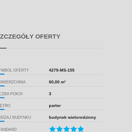
ZCZEGÓŁY OFERTY
4279-MS-155
YMBOL OFERTY
60,00 m²
OWIERZCHNIA
3
ICZBA POKOI
parter
IĘTRO
budynek wielorodzinny
ODZAJ BUDYNKU
TANDARD