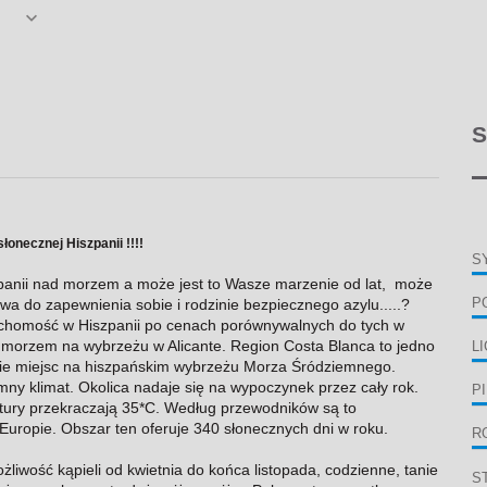
S
necznej Hiszpanii !!!!
S
zpanii nad morzem a może jest to Wasze marzenie od lat, może
a do zapewnienia sobie i rodzinie bezpiecznego azylu.....?
P
ruchomość w Hiszpanii po cenach porównywalnych do tych w
 morzem na wybrzeżu w Alicante. Region Costa Blanca to jedno
L
cznie miejsc na hiszpańskim wybrzeżu Morza Śródziemnego.
emny klimat. Okolica nadaje się na wypoczynek przez cały rok.
P
tury przekraczają 35*C. Według przewodników są to
ej Europie. Obszar ten oferuje 340 słonecznych dni w roku.
R
iwość kąpieli od kwietnia do końca listopada, codzienne, tanie
S