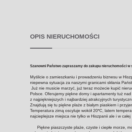
OPIS NIERUCHOMOŚCI
Szanowni Państwo zapraszamy do zakupu nieruchomości w sło
Myślicie o zamieszkaniu i prowadzeniu biznesu w His
niepewna sytuacja za naszymi granicami skłania Państw
Już nie musicie marzyć, już teraz możecie kupić nie
Polsce. Oferujemy piękne domy i apartamenty tuż nad
z najpiękniejszych i najbardziej atrakcyjnych turysty
Znajdują się tu piękne plaże z białym piaskiem i przyj
Temperatura zimą oscyluje wokół 20*C, latem tempera
najcieplejsze miejsca nie tylko w Hiszpanii ale i w cał
Piękne piaszczyste plaże, czyste i ciepłe morze, możl