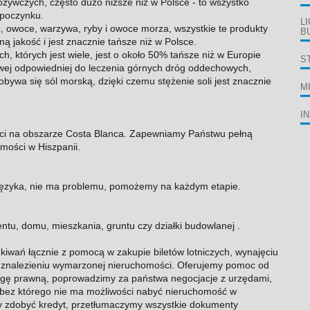
żywczych, często dużo niższe niż w Polsce - to wszystko
wypoczynku.
L
ść, owoce, warzywa, ryby i owoce morza, wszystkie te produkty
B
 jakość i jest znacznie tańsze niż w Polsce.
 których jest wiele, jest o około 50% tańsze niż w Europie
S
owej odpowiedniej do leczenia górnych dróg oddechowych,
obywa się sól morską, dzięki czemu stężenie soli jest znacznie
M
I
i na obszarze Costa Blanca. Zapewniamy Państwu pełną
mości w Hiszpanii.
e języka, nie ma problemu, pomożemy na każdym etapie.
u, domu, mieszkania, gruntu czy działki budowlanej .
ań łącznie z pomocą w zakupie biletów lotniczych, wynajęciu
 znalezieniu wymarzonej nieruchomości. Oferujemy pomoc od
ę prawną, poprowadzimy za państwa negocjacje z urzędami,
bez którego nie ma możliwości nabyć nieruchomość w
by zdobyć kredyt, przetłumaczymy wszystkie dokumenty