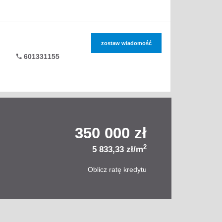
zostaw wiadomość
601331155
350 000 zł
2
5 833,33 zł/m
Oblicz ratę kredytu