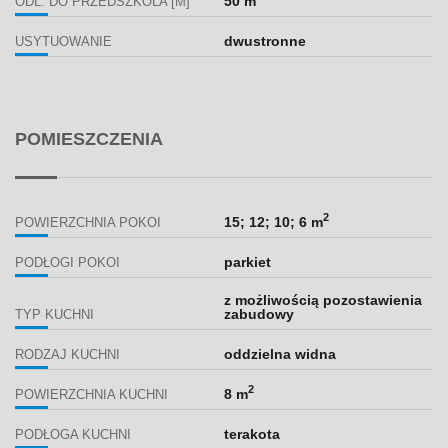
50 m
ODL. DO PRZEDSZKOLA [M]
dwustronne
USYTUOWANIE
POMIESZCZENIA
2
15; 12; 10; 6 m
POWIERZCHNIA POKOI
parkiet
PODŁOGI POKOI
z możliwością pozostawienia
zabudowy
TYP KUCHNI
oddzielna widna
RODZAJ KUCHNI
2
8 m
POWIERZCHNIA KUCHNI
terakota
PODŁOGA KUCHNI