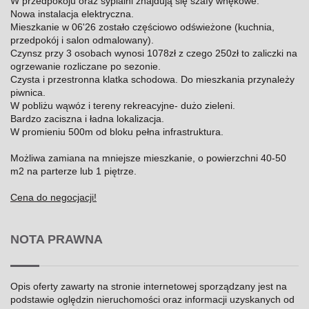
W przedpokoju oraz sypialni znajdują się szafy wnękowe.
Nowa instalacja elektryczna.
Mieszkanie w 06'26 zostało częściowo odświeżone (kuchnia,
przedpokój i salon odmalowany).
Czynsz przy 3 osobach wynosi 1078zł z czego 250zł to zaliczki na
ogrzewanie rozliczane po sezonie.
Czysta i przestronna klatka schodowa. Do mieszkania przynależy
piwnica.
W pobliżu wąwóz i tereny rekreacyjne- dużo zieleni.
Bardzo zaciszna i ładna lokalizacja.
W promieniu 500m od bloku pełna infrastruktura.
Możliwa zamiana na mniejsze mieszkanie, o powierzchni 40-50
m2 na parterze lub 1 piętrze.
Cena do negocjacji!
NOTA PRAWNA
Opis oferty zawarty na stronie internetowej sporządzany jest na
podstawie oględzin nieruchomości oraz informacji uzyskanych od