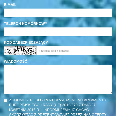
E-MAIL
TELEFON KOMÓRKOWY
KOD ZABEZPIECZAJĄCY
WIADOMOŚĆ
ZGODNIE Z RODO - ROZPORZĄDZENIEM PARLAMENTU
EUROPEJSKIEGO I RADY (UE) 2016/679 Z DNIA 27
KWIETNIA 2016 R. - INFORMUJEMY, IŻ CHCĄC
SKORZYSTAĆ Z PREZENTOWANEJ PRZEZ NAS OFERTY,