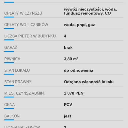
wywóz nieczystości, woda,
fundusz remontowy, CO
OPŁATY W CZYNSZU
woda, prąd, gaz
OPŁATY WG LICZNIKÓW
4
LICZBA PIĘTER W BUDYNKU
brak
GARAŻ
3,80 m²
PIWNICA
do odnowienia
STAN LOKALU
Odrębna własność lokalu
STAN PRAWNY
1 078 PLN
MIES. CZYNSZ ADMIN.
PCV
OKNA
jest
BALKON
2
LICZBA BALKONÓW