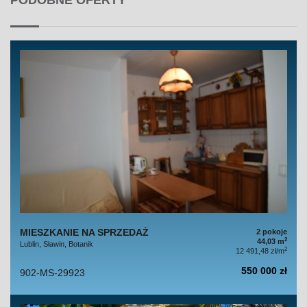
PODOBNE OFERTY
MIESZKANIE NA SPRZEDAŻ
2 pokoje
2
44,03 m
Lublin, Sławin, Botanik
2
12 491,48 zł/m
550 000 zł
902-MS-29923