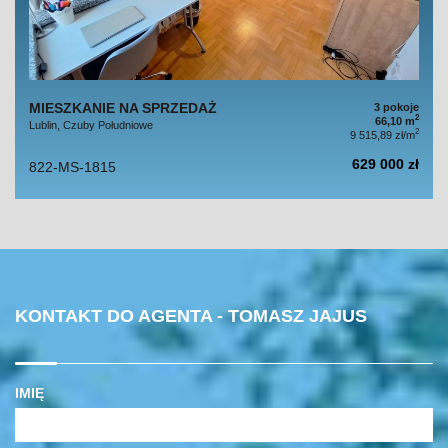
MIESZKANIE NA SPRZEDAŻ
3 pokoje
2
66,10 m
Lublin, Czuby Południowe
2
9 515,89 zł/m
629 000 zł
822-MS-1815
KONTAKT DO AGENTA - TOMASZ JAJUS
IMIĘ