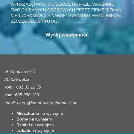
WYRAŻAJĄ PAŃSTWO ZGODĘ NA PRZETWARZANIE
SWOICH DANYCH OSOBOWYCH PRZEZ FIRMĘ "LEMAN
NIERUCHOMOŚCI FINANSE" RYSZARD LEMAN. WIĘCEJ
SZCZEGÓŁÓW -
TUTAJ
.
ul. Chopina 8 / 4
20-026 Lublin
kom. 601 33 11 55
kom. 605 250 123
email:
biuro@leman-nieruchomosci.pl
Mieszkania
na wynajem
Domy
na wynajem
Działki
na wynajem
Lokale
na wynajem