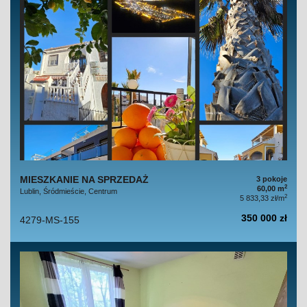
MIESZKANIE NA SPRZEDAŻ
3 pokoje
2
60,00 m
Lublin, Śródmieście, Centrum
2
5 833,33 zł/m
350 000 zł
4279-MS-155