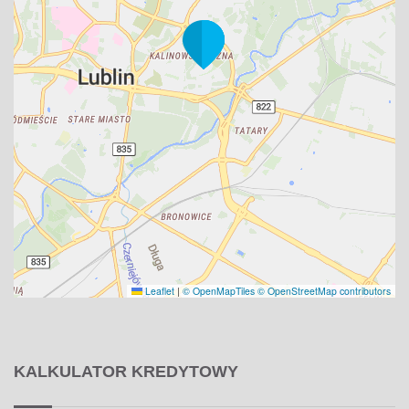
Leaflet
|
© OpenMapTiles
© OpenStreetMap contributors
KALKULATOR KREDYTOWY