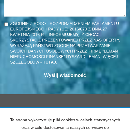
ZGODNIE Z RODO - ROZPORZĄDZENIEM PARLAMENTU
EUROPEJSKIEGO I RADY (UE) 2016/679 Z DNIA 27
KWIETNIA 2016 R. - INFORMUJEMY, IŻ CHCĄC
SKORZYSTAĆ Z PREZENTOWANEJ PRZEZ NAS OFERTY,
WYRAŻAJĄ PAŃSTWO ZGODĘ NA PRZETWARZANIE
SWOICH DANYCH OSOBOWYCH PRZEZ FIRMĘ "LEMAN
NIERUCHOMOŚCI FINANSE" RYSZARD LEMAN. WIĘCEJ
SZCZEGÓŁÓW -
TUTAJ
.
ul. Chopina 8 / 4
20-026 Lublin
Ta strona wykorzystuje pliki cookies w celach statystycznych
kom. 601 33 11 55
oraz w celu dostosowania naszych serwisów do