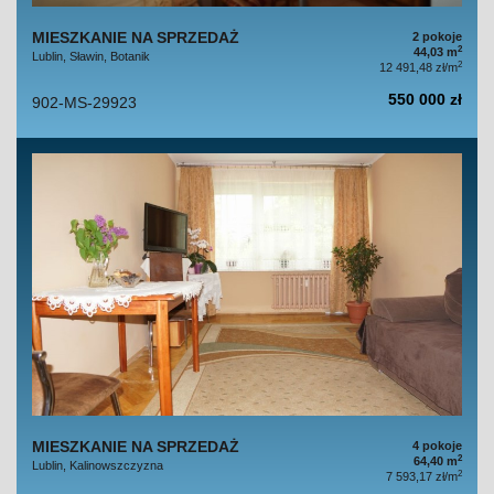
MIESZKANIE NA SPRZEDAŻ
2 pokoje
2
44,03 m
Lublin, Sławin, Botanik
2
12 491,48 zł/m
550 000 zł
902-MS-29923
MIESZKANIE NA SPRZEDAŻ
4 pokoje
2
64,40 m
Lublin, Kalinowszczyzna
2
7 593,17 zł/m