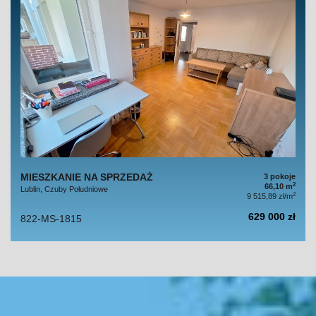
MIESZKANIE NA SPRZEDAŻ
3 pokoje
2
66,10 m
Lublin, Czuby Południowe
2
9 515,89 zł/m
629 000 zł
822-MS-1815