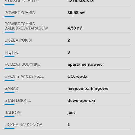
4279-MS-313
SYMBOL OFERTY
39,58 m²
POWIERZCHNIA
POWIERZCHNIA
4,50 m²
BALKONÓW/TARASÓW
2
LICZBA POKOI
3
PIĘTRO
apartamentowiec
RODZAJ BUDYNKU
CO, woda
OPŁATY W CZYNSZU
miejsce parkingowe
GARAŻ
deweloperski
STAN LOKALU
jest
BALKON
1
LICZBA BALKONÓW