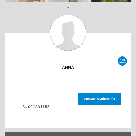
118
OFERT
ANNA
zostaw wiadomość
601331155