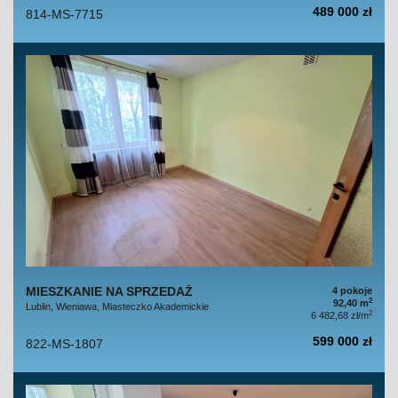
489 000 zł
814-MS-7715
MIESZKANIE NA SPRZEDAŻ
4 pokoje
2
92,40 m
Lublin, Wieniawa, Miasteczko Akademickie
2
6 482,68 zł/m
599 000 zł
822-MS-1807