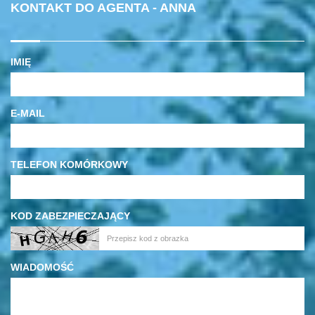
KONTAKT DO AGENTA - ANNA
IMIĘ
E-MAIL
TELEFON KOMÓRKOWY
KOD ZABEZPIECZAJĄCY
WIADOMOŚĆ