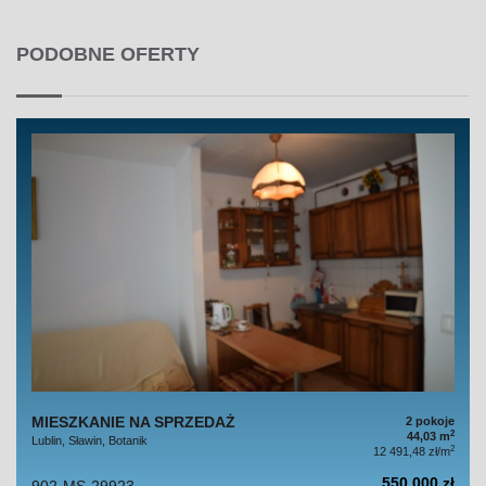
PODOBNE OFERTY
MIESZKANIE NA SPRZEDAŻ
2 pokoje
2
44,03 m
Lublin, Sławin, Botanik
2
12 491,48 zł/m
550 000 zł
902-MS-29923