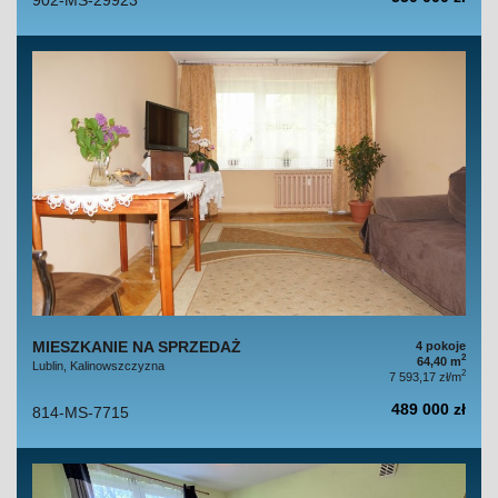
MIESZKANIE NA SPRZEDAŻ
4 pokoje
2
64,40 m
Lublin, Kalinowszczyzna
2
7 593,17 zł/m
489 000 zł
814-MS-7715