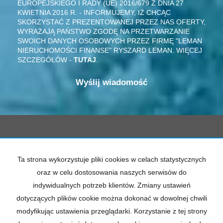
EUROPEJSKIEGO I RADY (UE) 2016/679 Z DNIA 27
KWIETNIA 2016 R. - INFORMUJEMY, IŻ CHCĄC
SKORZYSTAĆ Z PREZENTOWANEJ PRZEZ NAS OFERTY,
WYRAŻAJĄ PAŃSTWO ZGODĘ NA PRZETWARZANIE
SWOICH DANYCH OSOBOWYCH PRZEZ FIRMĘ "LEMAN
NIERUCHOMOŚCI FINANSE" RYSZARD LEMAN. WIĘCEJ
SZCZEGÓŁÓW -
TUTAJ
.
ul. Chopina 8 / 4
20-026 Lublin
Ta strona wykorzystuje pliki cookies w celach statystycznych
kom. 601 33 11 55
oraz w celu dostosowania naszych serwisów do
kom. 605 250 123
indywidualnych potrzeb klientów. Zmiany ustawień
email:
biuro@leman-nieruchomosci.pl
dotyczących plików cookie można dokonać w dowolnej chwili
modyfikując ustawienia przeglądarki. Korzystanie z tej strony
Mieszkania
na wynajem
Domy
na wynajem