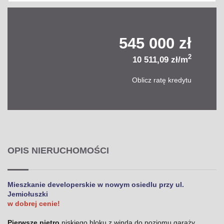
545 000 zł
2
10 511,09 zł/m
Oblicz ratę kredytu
OPIS NIERUCHOMOŚCI
Mieszkanie developerskie w nowym osiedlu przy ul.
Jemiołuszki
w dobrej cenie
!
Pierwsze piętro
niskiego bloku z windą do poziomu garaży.