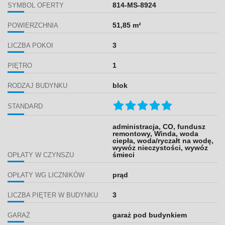
814-MS-8924
SYMBOL OFERTY
51,85 m²
POWIERZCHNIA
3
LICZBA POKOI
1
PIĘTRO
blok
RODZAJ BUDYNKU
STANDARD
administracja, CO, fundusz
remontowy, Winda, woda
ciepła, woda/ryczałt na wodę,
wywóz nieczystości, wywóz
śmieci
OPŁATY W CZYNSZU
prąd
OPŁATY WG LICZNIKÓW
3
LICZBA PIĘTER W BUDYNKU
garaż pod budynkiem
GARAŻ