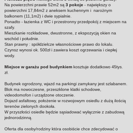
Na powierzchni prawie 52m2 są
3 pokoje
- największy o
powierzchni 17,84m2 z aneksem kuchennym i narożnym
balkonem (11,1m2) i dwie sypialnie.
Ponadto - łazienka z WC i przestronny przedpokój z miejscem na
szafy.
Mieszkanie rozkładowe, dwustronne, z ekspozycją okien na
wschód i południe.
Stan prawny : spółdzielcze własnościowe prawo do lokalu.
Czynsz wynosi ok. 500zł i zawiera koszt ogrzewania i ciepłej
wody.
Miejsce w garażu pod budynkiem
kosztuje dodatkowo 45tys.
zł.
Budynek ogrodzony, wjazd na parkingi zamykany jest szlabanem.
Blok ma nowoczesne, przeszklone klatki schodowe,
videodomofon i urządzone otoczenie.
Dojazd asfaltowy, położenie w rozwojowym osiedlu z dużą ilością
terenów zielonych dookoła.
W przyszłości osiedle będzie sąsiadować wyłącznie z zabudową
jednorodzinną.
Oferta dla osoby/rodziny która osobiście chce zdecydować o