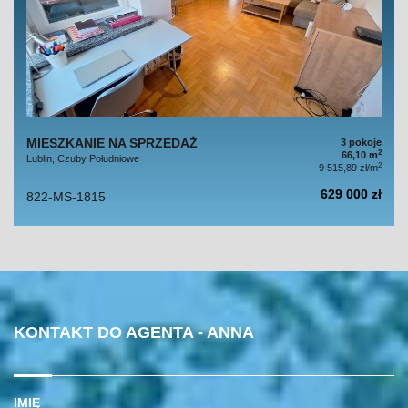
MIESZKANIE NA SPRZEDAŻ
3 pokoje
2
66,10 m
Lublin, Czuby Południowe
2
9 515,89 zł/m
629 000 zł
822-MS-1815
KONTAKT DO AGENTA - ANNA
IMIĘ