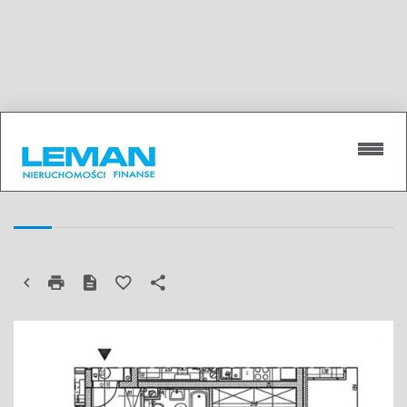
LUBLIN, WĘGLIN, WĘGLIN POŁUDNIE,
MIESZKANIE NA SPRZEDAŻ
JEMIOŁUSZKI