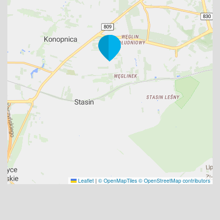
Leaflet
|
© OpenMapTiles
© OpenStreetMap contributors