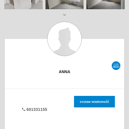
120
OFERT
ANNA
zostaw wiadomość
601331155