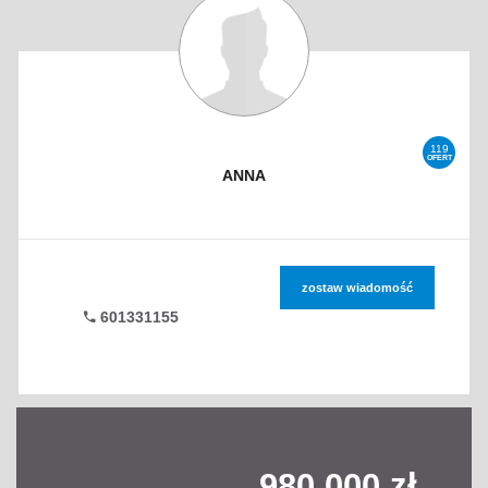
119
OFERT
ANNA
zostaw wiadomość
601331155
980 000 zł