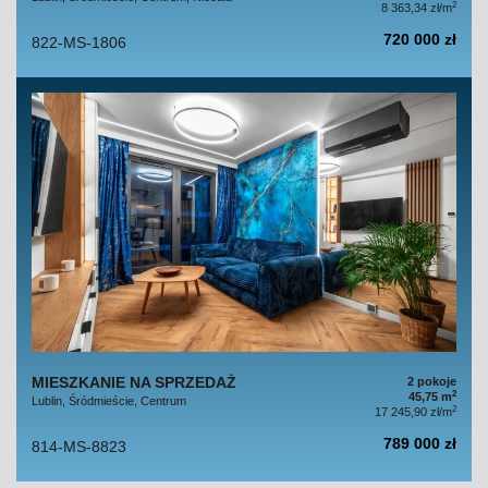
2
8 363,34 zł/m
720 000 zł
822-MS-1806
MIESZKANIE NA SPRZEDAŻ
2 pokoje
2
45,75 m
Lublin, Śródmieście, Centrum
2
17 245,90 zł/m
789 000 zł
814-MS-8823