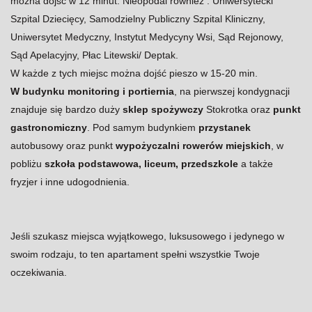
można dojść w 12 minut. Nieopodal również : Uniwersytecki
Szpital Dziecięcy, Samodzielny Publiczny Szpital Kliniczny,
Uniwersytet Medyczny, Instytut Medycyny Wsi, Sąd Rejonowy,
Sąd Apelacyjny, Płac Litewski/ Deptak.
W każde z tych miejsc można dojść pieszo w 15-20 min.
W budynku monitoring i portiernia
, na pierwszej kondygnacji
znajduje się bardzo duży
sklep spożywczy
Stokrotka oraz
punkt
gastronomiczny
. Pod samym budynkiem
przystanek
autobusowy oraz punkt
wypożyczalni rowerów miejskich
, w
pobliżu
szkoła podstawowa, liceum, przedszkole
a także
fryzjer i inne udogodnienia.
Jeśli szukasz miejsca wyjątkowego, luksusowego i jedynego w
swoim rodzaju, to ten apartament spełni wszystkie Twoje
oczekiwania.