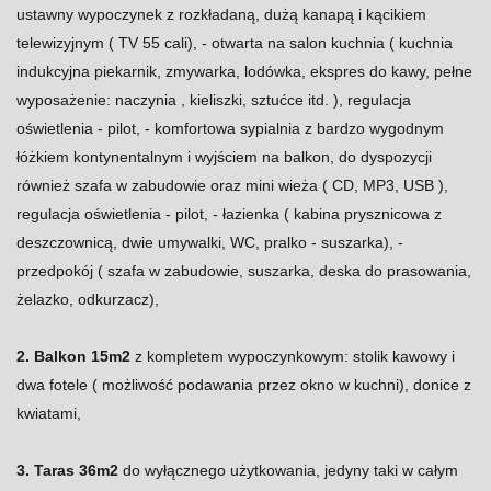
ustawny wypoczynek z rozkładaną, dużą kanapą i kącikiem
telewizyjnym ( TV 55 cali), - otwarta na salon kuchnia ( kuchnia
indukcyjna piekarnik, zmywarka, lodówka, ekspres do kawy, pełne
wyposażenie: naczynia , kieliszki, sztućce itd. ), regulacja
oświetlenia - pilot, - komfortowa sypialnia z bardzo wygodnym
łóżkiem kontynentalnym i wyjściem na balkon, do dyspozycji
również szafa w zabudowie oraz mini wieża ( CD, MP3, USB ),
regulacja oświetlenia - pilot, - łazienka ( kabina prysznicowa z
deszczownicą, dwie umywalki, WC, pralko - suszarka), -
przedpokój ( szafa w zabudowie, suszarka, deska do prasowania,
żelazko, odkurzacz),
2. Balkon 15m2
z kompletem wypoczynkowym: stolik kawowy i
dwa fotele ( możliwość podawania przez okno w kuchni), donice z
kwiatami,
3. Taras 36m2
do wyłącznego użytkowania, jedyny taki w całym