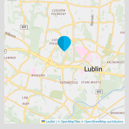
Leaflet
|
© OpenMapTiles
© OpenStreetMap contributors