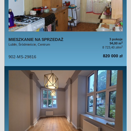
MIESZKANIE NA SPRZEDAŻ
3 pokoje
2
94,00 m
Lublin, Śródmieście, Centrum
2
8 723,40 zł/m
820 000 zł
902-MS-29816