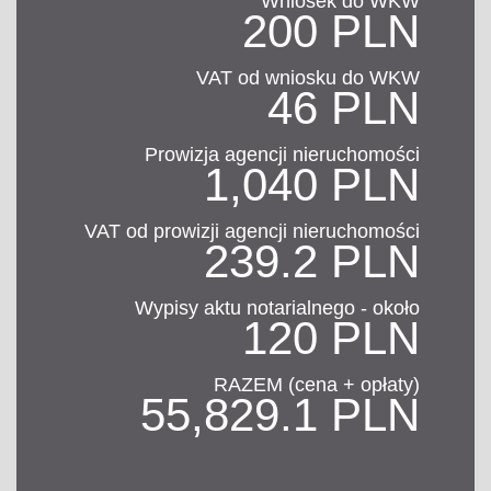
Wniosek do WKW
200 PLN
VAT od wniosku do WKW
46 PLN
Prowizja agencji nieruchomości
1,040 PLN
VAT od prowizji agencji nieruchomości
239.2 PLN
Wypisy aktu notarialnego - około
120 PLN
RAZEM (cena + opłaty)
55,829.1 PLN