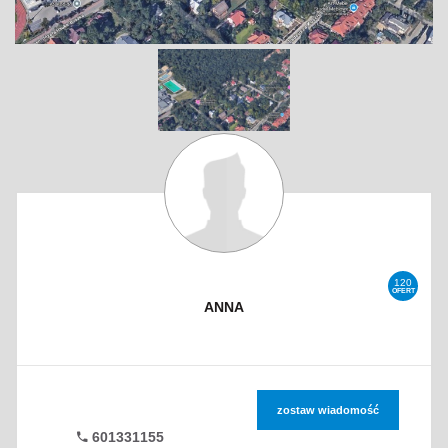
120
OFERT
ANNA
zostaw wiadomość
601331155