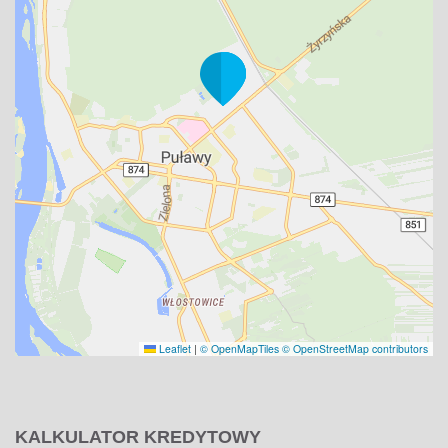
Leaflet
|
© OpenMapTiles
© OpenStreetMap contributors
KALKULATOR KREDYTOWY