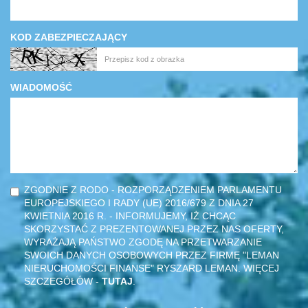
KOD ZABEZPIECZAJĄCY
WIADOMOŚĆ
ZGODNIE Z RODO - ROZPORZĄDZENIEM PARLAMENTU
EUROPEJSKIEGO I RADY (UE) 2016/679 Z DNIA 27
KWIETNIA 2016 R. - INFORMUJEMY, IŻ CHCĄC
SKORZYSTAĆ Z PREZENTOWANEJ PRZEZ NAS OFERTY,
WYRAŻAJĄ PAŃSTWO ZGODĘ NA PRZETWARZANIE
SWOICH DANYCH OSOBOWYCH PRZEZ FIRMĘ "LEMAN
NIERUCHOMOŚCI FINANSE" RYSZARD LEMAN. WIĘCEJ
SZCZEGÓŁÓW -
TUTAJ
.