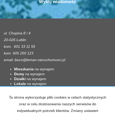
ul. Chopina 8 / 4
20-026 Lublin
kom. 601 33 11 55
kom. 605 250 123
email:
biuro@leman-nieruchomosci.pl
Mieszkania
na wynajem
Domy
na wynajem
Działki
na wynajem
Lokale
na wynajem
Hale
na wynajem
Obiekty
na wynajem
Ta strona wykorzystuje pliki cookies w celach statystycznych
Mieszkania
na sprzedaż
oraz w celu dostosowania naszych serwisów do
Domy
na sprzedaż
indywidualnych potrzeb klientów. Zmiany ustawień
Działki
na sprzedaż