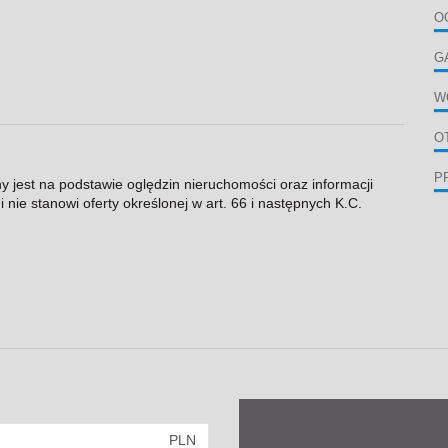
O
G
W
O
P
ny jest na podstawie oględzin nieruchomości oraz informacji
 nie stanowi oferty określonej w art. 66 i następnych K.C.
PLN