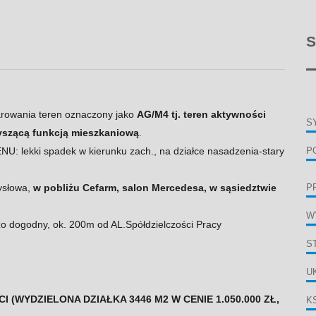
S
owania teren oznaczony jako
AG/M4 tj. teren aktywności
S
yszącą funkcją mieszkaniową
.
kki spadek w kierunku zach., na działce nasadzenia-stary
P
ysłowa,
w pobliżu Cefarm, salon Mercedesa, w sąsiedztwie
P
W
ogodny, ok. 200m od AL.Spółdzielczości Pracy
S
U
(WYDZIELONA DZIAŁKA 3446 M2 W CENIE 1.050.000 ZŁ,
K