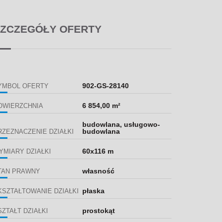
ZCZEGÓŁY OFERTY
902-GS-28140
YMBOL OFERTY
6 854,00 m²
OWIERZCHNIA
budowlana, usługowo-
budowlana
RZEZNACZENIE DZIAŁKI
60x116 m
YMIARY DZIAŁKI
własność
TAN PRAWNY
płaska
KSZTAŁTOWANIE DZIAŁKI
prostokąt
SZTAŁT DZIAŁKI