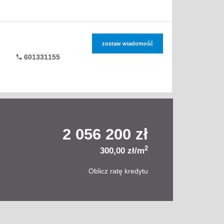
zostaw wiadomość
601331155
2 056 200 zł
2
300,00 zł/m
Oblicz ratę kredytu