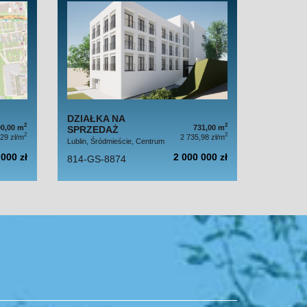
DZIAŁKA NA
2
2
00,00 m
731,00 m
SPRZEDAŻ
2
2
29 zł/m
2 735,98 zł/m
Lublin, Śródmieście, Centrum
000 zł
2 000 000 zł
814-GS-8874