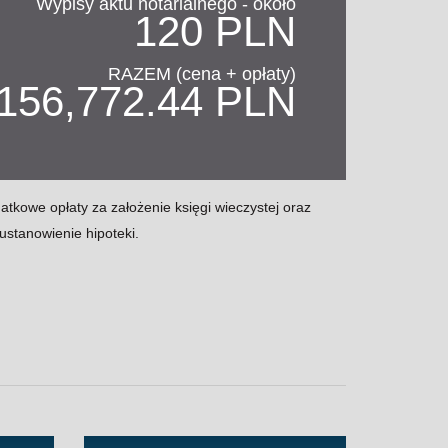
Wypisy aktu notarialnego - około
120 PLN
RAZEM (cena + opłaty)
,156,772.44 PLN
kowe opłaty za założenie księgi wieczystej oraz
ustanowienie hipoteki.