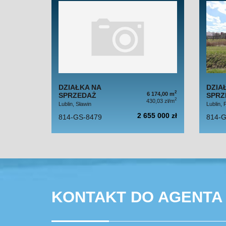
DZIAŁKA NA
DZIA
2
6 174,00 m
SPRZEDAŻ
SPRZ
2
430,03 zł/m
Lublin, Sławin
Lublin, F
2 655 000 zł
814-GS-8479
814-G
KONTAKT DO AGENTA 