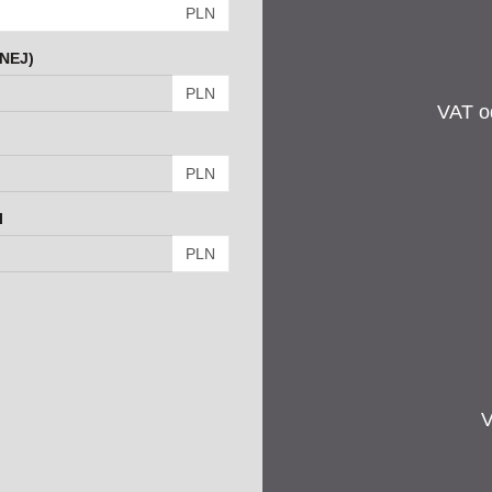
PLN
NEJ)
PLN
VAT od
PLN
I
PLN
V