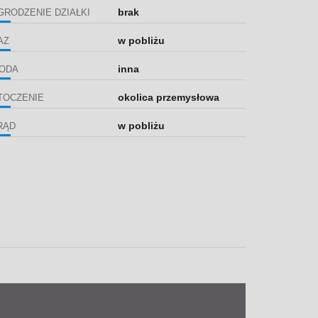
brak
GRODZENIE DZIAŁKI
w pobliżu
AZ
inna
ODA
okolica przemysłowa
TOCZENIE
w pobliżu
RĄD