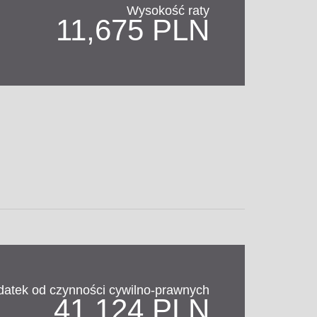
Wysokość raty
11,675 PLN
datek od czynności cywilno-prawnych
41,124 PLN