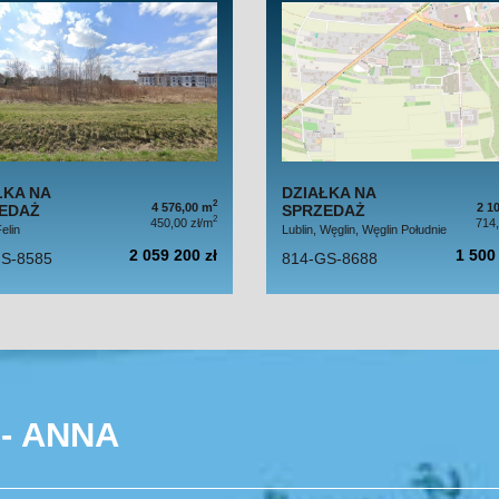
ŁKA NA
DZIAŁKA NA
2
4 576,00 m
2 1
EDAŻ
SPRZEDAŻ
2
450,00 zł/m
714,
elin
Lublin, Węglin, Węglin Południe
2 059 200 zł
1 500 
S-8585
814-GS-8688
- ANNA